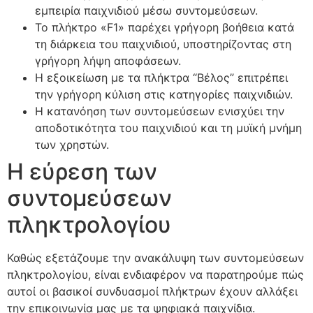
εμπειρία παιχνιδιού μέσω συντομεύσεων.
Το πλήκτρο «F1» παρέχει γρήγορη βοήθεια κατά
τη διάρκεια του παιχνιδιού, υποστηρίζοντας στη
γρήγορη λήψη αποφάσεων.
Η εξοικείωση με τα πλήκτρα “Βέλος” επιτρέπει
την γρήγορη κύλιση στις κατηγορίες παιχνιδιών.
Η κατανόηση των συντομεύσεων ενισχύει την
αποδοτικότητα του παιχνιδιού και τη μυϊκή μνήμη
των χρηστών.
Η εύρεση των
συντομεύσεων
πληκτρολογίου
Καθώς εξετάζουμε την ανακάλυψη των συντομεύσεων
πληκτρολογίου, είναι ενδιαφέρον να παρατηρούμε πώς
αυτοί οι βασικοί συνδυασμοί πλήκτρων έχουν αλλάξει
την επικοινωνία μας με τα ψηφιακά παιχνίδια.