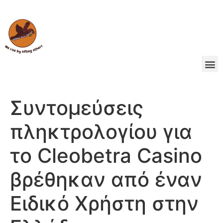
Συντομεύσεις
πληκτρολογίου για
το Cleobetra Casino
βρέθηκαν από έναν
Ειδικό Χρήστη στην