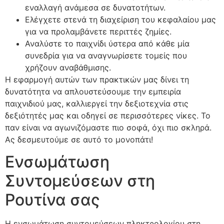
εναλλαγή ανάμεσα σε δυνατοτήτων.
Ελέγχετε στενά τη διαχείριση του κεφαλαίου μας
για να προλαμβάνετε περιττές ζημίες.
Αναλύστε το παιχνίδι ύστερα από κάθε μία
συνεδρία για να αναγνωρίσετε τομείς που
χρήζουν αναβάθμισης.
Η εφαρμογή αυτών των πρακτικών μας δίνει τη
δυνατότητα να απλουστεύσουμε την εμπειρία
παιχνιδιού μας, καλλιεργεί την δεξιοτεχνία στις
δεξιότητές μας και οδηγεί σε περισσότερες νίκες. Το
παν είναι να αγωνιζόμαστε πιο σοφά, όχι πιο σκληρά.
Ας δεσμευτούμε σε αυτό το μονοπάτι!
Ενσωμάτωση
Συντομεύσεων στη
Ρουτίνα σας
Η ενσωμάτωση συντομεύσεων πληκτρολογίου στη