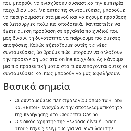
που μπορούν να ενισχύσουν ουσιαστικά την εμπειρία
παιχνιδιού μας. Με αυτές τις συντομεύσεις, μπορούμε
να περιηγούμαστε στα μενού και να έχουμε πρόσβαση
σε λειτουργίες πολύ πιο αποδοτικά. Φανταστείτε να
έχετε άμεση πρόσβαση σε εργαλεία παιχνιδιού που
μας δίνουν τη δυνατότητα να παίρνουμε πιο άμεσες
αποφάσεις. Καθώς εξετάζουμε αυτές τις νέες
συντομεύσεις, θα βρούμε πώς μπορούν να αλλάξουν
την προσέγγισή μας στα online παιχνίδια. Ας κάνουμε
μια πιο προσεκτική ματιά στο τι συνεπάγονται αυτές οι
συντομεύσεις και πώς μπορούν να μας ωφελήσουν.
Βασικά σημεία
Οι συντομεύσεις πληκτρολογίου όπως τα «Tab»
και «Enter» ενισχύουν την αποτελεσματικότητα
της πλοήγησης στο Cleobetra Casino.
Ο ειδικός χρήστης της Ελλάδας δίνει έμφαση
στους ταχείς ελιγμούς για να βελτιώσει την