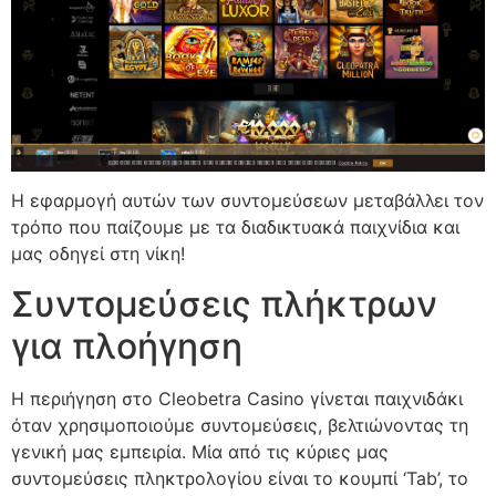
Η εφαρμογή αυτών των συντομεύσεων μεταβάλλει τον
τρόπο που παίζουμε με τα διαδικτυακά παιχνίδια και
μας οδηγεί στη νίκη!
Συντομεύσεις πλήκτρων
για πλοήγηση
Η περιήγηση στο Cleobetra Casino γίνεται παιχνιδάκι
όταν χρησιμοποιούμε συντομεύσεις, βελτιώνοντας τη
γενική μας εμπειρία. Μία από τις κύριες μας
συντομεύσεις πληκτρολογίου είναι το κουμπί ‘Tab’, το