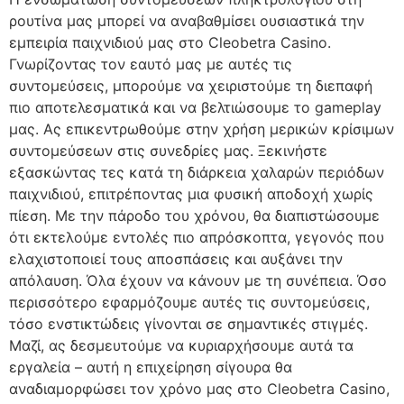
ρουτίνα μας μπορεί να αναβαθμίσει ουσιαστικά την
εμπειρία παιχνιδιού μας στο Cleobetra Casino.
Γνωρίζοντας τον εαυτό μας με αυτές τις
συντομεύσεις, μπορούμε να χειριστούμε τη διεπαφή
πιο αποτελεσματικά και να βελτιώσουμε το gameplay
μας. Ας επικεντρωθούμε στην χρήση μερικών κρίσιμων
συντομεύσεων στις συνεδρίες μας. Ξεκινήστε
εξασκώντας τες κατά τη διάρκεια χαλαρών περιόδων
παιχνιδιού, επιτρέποντας μια φυσική αποδοχή χωρίς
πίεση. Με την πάροδο του χρόνου, θα διαπιστώσουμε
ότι εκτελούμε εντολές πιο απρόσκοπτα, γεγονός που
ελαχιστοποιεί τους αποσπάσεις και αυξάνει την
απόλαυση. Όλα έχουν να κάνουν με τη συνέπεια. Όσο
περισσότερο εφαρμόζουμε αυτές τις συντομεύσεις,
τόσο ενστικτώδεις γίνονται σε σημαντικές στιγμές.
Μαζί, ας δεσμευτούμε να κυριαρχήσουμε αυτά τα
εργαλεία – αυτή η επιχείρηση σίγουρα θα
αναδιαμορφώσει τον χρόνο μας στο Cleobetra Casino,