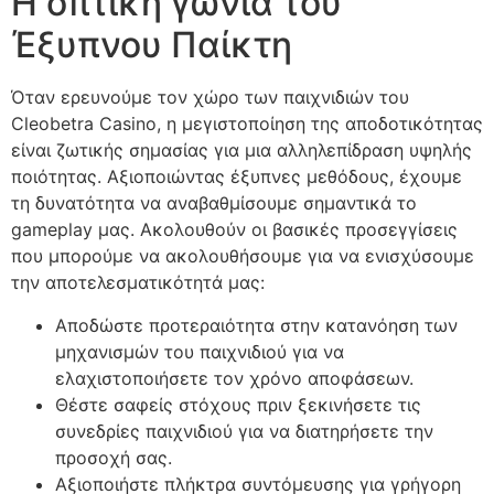
Η οπτική γωνία του
Έξυπνου Παίκτη
Όταν ερευνούμε τον χώρο των παιχνιδιών του
Cleobetra Casino, η μεγιστοποίηση της αποδοτικότητας
είναι ζωτικής σημασίας για μια αλληλεπίδραση υψηλής
ποιότητας. Αξιοποιώντας έξυπνες μεθόδους, έχουμε
τη δυνατότητα να αναβαθμίσουμε σημαντικά το
gameplay μας. Ακολουθούν οι βασικές προσεγγίσεις
που μπορούμε να ακολουθήσουμε για να ενισχύσουμε
την αποτελεσματικότητά μας:
Αποδώστε προτεραιότητα στην κατανόηση των
μηχανισμών του παιχνιδιού για να
ελαχιστοποιήσετε τον χρόνο αποφάσεων.
Θέστε σαφείς στόχους πριν ξεκινήσετε τις
συνεδρίες παιχνιδιού για να διατηρήσετε την
προσοχή σας.
Αξιοποιήστε πλήκτρα συντόμευσης για γρήγορη