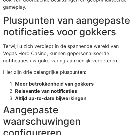
gameplay.
Pluspunten van aangepaste
notificaties voor gokkers
Terwijl u zich verdiept in de spannende wereld van
Vegas Hero Casino, kunnen gepersonaliseerde
notificaties uw gokervaring aanzienlijk verbeteren.
Hier zijn drie belangrijke pluspunten:
Meer betrokkenheid van gokkers
Relevantie van notificaties
Altijd up-to-date bijwerkingen
Aangepaste
waarschuwingen
configureren