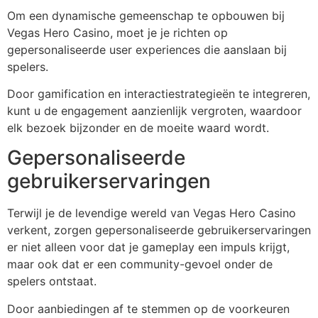
Om een dynamische gemeenschap te opbouwen bij
Vegas Hero Casino, moet je je richten op
gepersonaliseerde user experiences die aanslaan bij
spelers.
Door gamification en interactiestrategieën te integreren,
kunt u de engagement aanzienlijk vergroten, waardoor
elk bezoek bijzonder en de moeite waard wordt.
Gepersonaliseerde
gebruikerservaringen
Terwijl je de levendige wereld van Vegas Hero Casino
verkent, zorgen gepersonaliseerde gebruikerservaringen
er niet alleen voor dat je gameplay een impuls krijgt,
maar ook dat er een community-gevoel onder de
spelers ontstaat.
Door aanbiedingen af te stemmen op de voorkeuren