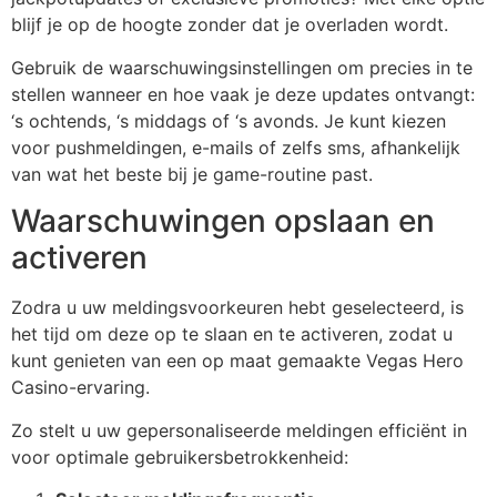
blijf je op de hoogte zonder dat je overladen wordt.
Gebruik de waarschuwingsinstellingen om precies in te
stellen wanneer en hoe vaak je deze updates ontvangt:
‘s ochtends, ‘s middags of ‘s avonds. Je kunt kiezen
voor pushmeldingen, e-mails of zelfs sms, afhankelijk
van wat het beste bij je game-routine past.
Waarschuwingen opslaan en
activeren
Zodra u uw meldingsvoorkeuren hebt geselecteerd, is
het tijd om deze op te slaan en te activeren, zodat u
kunt genieten van een op maat gemaakte Vegas Hero
Casino-ervaring.
Zo stelt u uw gepersonaliseerde meldingen efficiënt in
voor optimale gebruikersbetrokkenheid: