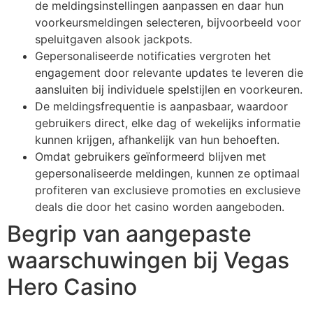
de meldingsinstellingen aanpassen en daar hun
voorkeursmeldingen selecteren, bijvoorbeeld voor
speluitgaven alsook jackpots.
Gepersonaliseerde notificaties vergroten het
engagement door relevante updates te leveren die
aansluiten bij individuele spelstijlen en voorkeuren.
De meldingsfrequentie is aanpasbaar, waardoor
gebruikers direct, elke dag of wekelijks informatie
kunnen krijgen, afhankelijk van hun behoeften.
Omdat gebruikers geïnformeerd blijven met
gepersonaliseerde meldingen, kunnen ze optimaal
profiteren van exclusieve promoties en exclusieve
deals die door het casino worden aangeboden.
Begrip van aangepaste
waarschuwingen bij Vegas
Hero Casino