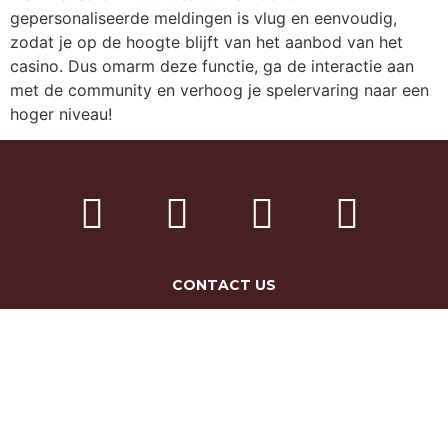
gepersonaliseerde meldingen is vlug en eenvoudig,
zodat je op de hoogte blijft van het aanbod van het
casino. Dus omarm deze functie, ga de interactie aan
met de community en verhoog je spelervaring naar een
hoger niveau!
CONTACT US
patriots@victoriatownpatriots.org
Victoria Town Patriots
A non-profit 501(c)(3) corporation
7519 Colony Palm Drive