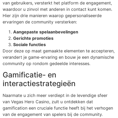
van gebruikers, versterkt het platform de engagement,
waardoor u zinvol met anderen in contact kunt komen.
Hier zijn drie manieren waarop gepersonaliseerde
ervaringen de community versterken:
Aangepaste spelaanbevelingen
Gerichte promoties
Sociale functies
Door deze op maat gemaakte elementen te accepteren,
verandert je game-ervaring en bouw je een dynamische
community op rondom gedeelde interesses.
Gamificatie- en
interactiestrategieën
Naarmate u zich meer verdiept in de levendige sfeer
van Vegas Hero Casino, zult u ontdekken dat
gamification een cruciale functie heeft bij het verhogen
van de engagement van spelers bij de community.