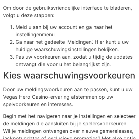
Om door de gebruiksvriendelijke interface te bladeren,
volgt u deze stappen:
Meld u aan bij uw account en ga naar het
instellingenmenu.
Ga naar het gedeelte ‘Meldingen’. Hier kunt u uw
huidige waarschuwingsinstellingen bekijken.
Pas uw voorkeuren aan, zodat u tijdig de updates
ontvangt die voor u het belangrijkst zijn.
Kies waarschuwingsvoorkeuren
Door uw meldingsvoorkeuren aan te passen, kunt u uw
Vegas Hero Casino-ervaring afstemmen op uw
spelvoorkeuren en interesses.
Begin met het navigeren naar je instellingen en selecteer
de meldingen die aansluiten bij je spelersvoorkeuren.
Wil je meldingen ontvangen over nieuwe gamereleases,
jackpotupdates of exclusieve promoties? Met elke optie