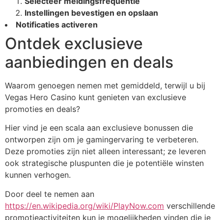
Selecteer meldingsfrequentie
Instellingen bevestigen en opslaan
Notificaties activeren
Ontdek exclusieve
aanbiedingen en deals
Waarom genoegen nemen met gemiddeld, terwijl u bij
Vegas Hero Casino kunt genieten van exclusieve
promoties en deals?
Hier vind je een scala aan exclusieve bonussen die
ontworpen zijn om je gamingervaring te verbeteren.
Deze promoties zijn niet alleen interessant; ze leveren
ook strategische pluspunten die je potentiële winsten
kunnen verhogen.
Door deel te nemen aan
https://en.wikipedia.org/wiki/PlayNow.com
verschillende
promotieactiviteiten kun je mogelijkheden vinden die je