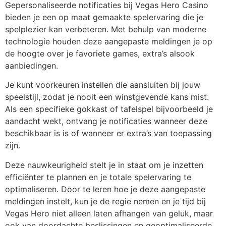
Gepersonaliseerde notificaties bij Vegas Hero Casino
bieden je een op maat gemaakte spelervaring die je
spelplezier kan verbeteren. Met behulp van moderne
technologie houden deze aangepaste meldingen je op
de hoogte over je favoriete games, extra’s alsook
aanbiedingen.
Je kunt voorkeuren instellen die aansluiten bij jouw
speelstijl, zodat je nooit een winstgevende kans mist.
Als een specifieke gokkast of tafelspel bijvoorbeeld je
aandacht wekt, ontvang je notificaties wanneer deze
beschikbaar is is of wanneer er extra’s van toepassing
zijn.
Deze nauwkeurigheid stelt je in staat om je inzetten
efficiënter te plannen en je totale spelervaring te
optimaliseren. Door te leren hoe je deze aangepaste
meldingen instelt, kun je de regie nemen en je tijd bij
Vegas Hero niet alleen laten afhangen van geluk, maar
ook van doordachte beslissingen en geoptimaliseerde