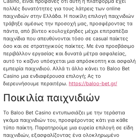
Casino, είναι προφανές ότι αυτή η πλατφόρμα έχει
πολλές δυνατότητες για τους λάτρεις των online
παιχνιδιών στην Ελλάδα. Η ποικίλη επιλογή παιχνιδιών
τράβηξε αμέσως την προσοχή μας, προσφέροντας τα
πάντα, από βίντεο κουλοχέρηδες μέχρι επιτραπέζια
παιχνίδια που απευθύνονται τόσο σε casual παίκτες
όσο και σε στρατηγικούς παίκτες. Με ένα προσβάσιμο
περιβάλλον εργασίας και δυνατά μέτρα ασφαλείας,
αυτό το καζίνο υπόσχεται μια απρόσκοπτη και ασφαλή
εμπειρία παιχνιδιού. Αλλά τι άλλο κάνει το Baloo Bet
Casino μια ενδιαφέρουσα επιλογή; Ας το
διερευνήσουμε περαιτέρω.
https://baloo-bet.gr/
Ποικιλία παιχνιδιών
Το Baloo Bet Casino εντυπωσιάζει με την τεράστια
γκάμα παιχνιδιών του, προσφέροντας κάτι για κάθε
τύπο παίκτη. Παρατηρούμε μια ευρεία επιλογή σε είδη
παιχνιδιών, εξασφαλίζοντας ένα ολοκληρωμένο