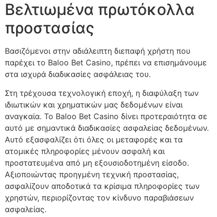
Βελτιωμένα πρωτόκολλα
προστασίας
Βασιζόμενοι στην αδιάλειπτη διεπαφή χρήστη που
παρέχει το Baloo Bet Casino, πρέπει να επισημάνουμε
στα ισχυρά διαδικασίες ασφάλειας του.
Στη τρέχουσα τεχνολογική εποχή, η διαφύλαξη των
ιδιωτικών και χρηματικών μας δεδομένων είναι
αναγκαία. Το Baloo Bet Casino δίνει προτεραιότητα σε
αυτό με σημαντικά διαδικασίες ασφαλείας δεδομένων.
Αυτό εξασφαλίζει ότι όλες οι μεταφορές και τα
ατομικές πληροφορίες μένουν ασφαλή και
προστατευμένα από μη εξουσιοδοτημένη είσοδο.
Αξιοποιώντας προηγμένη τεχνική προστασίας,
ασφαλίζουν αποδοτικά τα κρίσιμα πληροφορίες των
χρηστών, περιορίζοντας τον κίνδυνο παραβιάσεων
ασφαλείας.