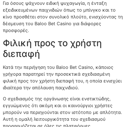
Για όσους ψάχνουν ειδική ψυχαγωγία, η ένταξη
εξειδικευμένων παιχνιδιών όπως το μπίνγκο και το
κίνο προσθέτει στον συνολικό πλούτο, ενισχύοντας τη
δέσμευση του Baloo Bet Casino για διάφορες
προσφορές.
Φιλική προς το χρήστη
διεπαφή
Κατά την περιήγηση του Baloo Bet Casino, κάποιος
γρήγορα παρατηρεί την προσεκτικά σχεδιασμένη
φιλική προς τον χρήστη διεπαφή του, η οποία ενισχύει
ιδιαίτερα την απόλαυση παιχνιδιού.
Ο σχεδιασμός της οργάνωσης είναι ενστικτώδης,
εγγυώμενος ότι ακόμη και οι καινούργιοι χρήστες
μπορούν να περιηγούνται στον ιστότοπο με απλότητα.
Αυτή η ομαλή λειτουργικότητα του σχεδιασμού
προσαρμόζεται σε όλες τις πλατφόρμες,