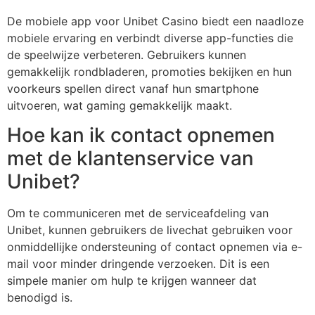
De mobiele app voor Unibet Casino biedt een naadloze
mobiele ervaring en verbindt diverse app-functies die
de speelwijze verbeteren. Gebruikers kunnen
gemakkelijk rondbladeren, promoties bekijken en hun
voorkeurs spellen direct vanaf hun smartphone
uitvoeren, wat gaming gemakkelijk maakt.
Hoe kan ik contact opnemen
met de klantenservice van
Unibet?
Om te communiceren met de serviceafdeling van
Unibet, kunnen gebruikers de livechat gebruiken voor
onmiddellijke ondersteuning of contact opnemen via e-
mail voor minder dringende verzoeken. Dit is een
simpele manier om hulp te krijgen wanneer dat
benodigd is.