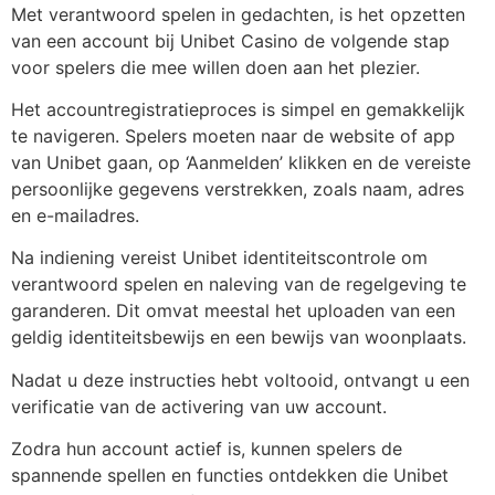
Met verantwoord spelen in gedachten, is het opzetten
van een account bij Unibet Casino de volgende stap
voor spelers die mee willen doen aan het plezier.
Het accountregistratieproces is simpel en gemakkelijk
te navigeren. Spelers moeten naar de website of app
van Unibet gaan, op ‘Aanmelden’ klikken en de vereiste
persoonlijke gegevens verstrekken, zoals naam, adres
en e-mailadres.
Na indiening vereist Unibet identiteitscontrole om
verantwoord spelen en naleving van de regelgeving te
garanderen. Dit omvat meestal het uploaden van een
geldig identiteitsbewijs en een bewijs van woonplaats.
Nadat u deze instructies hebt voltooid, ontvangt u een
verificatie van de activering van uw account.
Zodra hun account actief is, kunnen spelers de
spannende spellen en functies ontdekken die Unibet