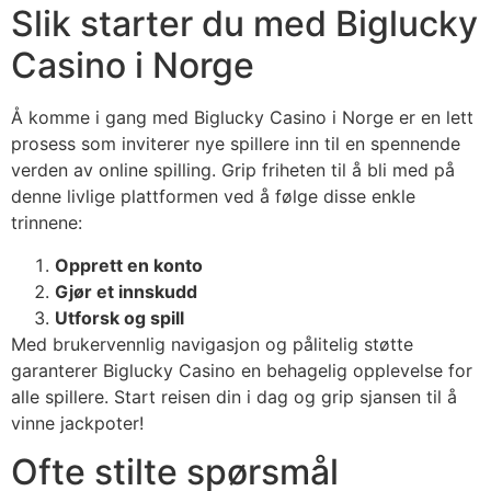
Slik starter du med Biglucky
Casino i Norge
Å komme i gang med Biglucky Casino i Norge er en lett
prosess som inviterer nye spillere inn til en spennende
verden av online spilling. Grip friheten til å bli med på
denne livlige plattformen ved å følge disse enkle
trinnene:
Opprett en konto
Gjør et innskudd
Utforsk og spill
Med brukervennlig navigasjon og pålitelig støtte
garanterer Biglucky Casino en behagelig opplevelse for
alle spillere. Start reisen din i dag og grip sjansen til å
vinne jackpoter!
Ofte stilte spørsmål