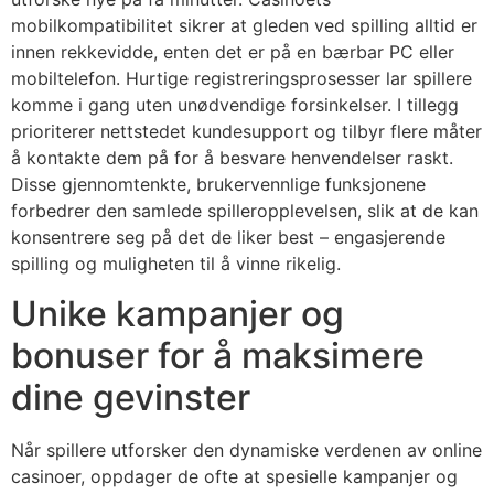
mobilkompatibilitet sikrer at gleden ved spilling alltid er
innen rekkevidde, enten det er på en bærbar PC eller
mobiltelefon. Hurtige registreringsprosesser lar spillere
komme i gang uten unødvendige forsinkelser. I tillegg
prioriterer nettstedet kundesupport og tilbyr flere måter
å kontakte dem på for å besvare henvendelser raskt.
Disse gjennomtenkte, brukervennlige funksjonene
forbedrer den samlede spilleropplevelsen, slik at de kan
konsentrere seg på det de liker best – engasjerende
spilling og muligheten til å vinne rikelig.
Unike kampanjer og
bonuser for å maksimere
dine gevinster
Når spillere utforsker den dynamiske verdenen av online
casinoer, oppdager de ofte at spesielle kampanjer og