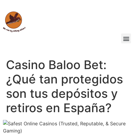
Casino Baloo Bet:
¿Qué tan protegidos
son tus depósitos y
retiros en España?