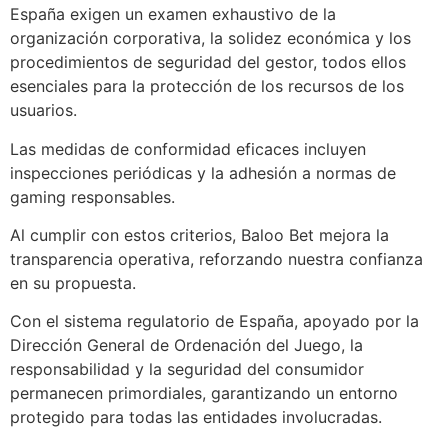
España exigen un examen exhaustivo de la
organización corporativa, la solidez económica y los
procedimientos de seguridad del gestor, todos ellos
esenciales para la protección de los recursos de los
usuarios.
Las medidas de conformidad eficaces incluyen
inspecciones periódicas y la adhesión a normas de
gaming responsables.
Al cumplir con estos criterios, Baloo Bet mejora la
transparencia operativa, reforzando nuestra confianza
en su propuesta.
Con el sistema regulatorio de España, apoyado por la
Dirección General de Ordenación del Juego, la
responsabilidad y la seguridad del consumidor
permanecen primordiales, garantizando un entorno
protegido para todas las entidades involucradas.