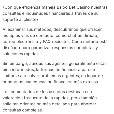
¿Con qué eficiencia maneja Baloo Bet Casino nuestras
consultas e inquietudes financieras a través de su
soporte al cliente?
Al examinar sus métodos, descubrimos que ofrecen
múltiples vías de contacto, como chat en directo,
correo electrónico y FAQ recientes. Cada método está
diseñado para garantizar respuestas completas y
soluciones rápidas.
Sin embargo, aunque sus agentes generalmente están
bien informados, la formación financiera parece
limitarse a resolver problemas urgentes, en lugar de
brindarnos una educación financiera más extensa.
Los comentarios de los usuarios destacan una
valoración frecuente de la rapidez, pero también
solicitan orientación más detallada para abordar
consultas complejas.