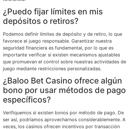
¿Puedo fijar límites en mis
depósitos o retiros?
Podemos definir límites de depósito y de retiro, lo que
favorece el juego responsable. Garantizar nuestra
seguridad financiera es fundamental, por lo que es
importante verificar si existen mecanismos ajustables
que promuevan el control sobre nuestras actividades de
juego mediante restricciones personalizadas.
¿Baloo Bet Casino ofrece algún
bono por usar métodos de pago
específicos?
Verifiquemos si existen bonos por método de pago. De
ser así, podríamos aprovecharnos considerablemente. A
veces, los casinos ofrecen incentivos por transacción