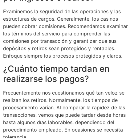
Examinemos la seguridad de las operaciones y las
estructuras de cargos. Generalmente, los casinos
pueden cobrar comisiones. Recomendamos examinar
los términos del servicio para comprender las
comisiones por transacción y garantizar que sus
depósitos y retiros sean protegidos y rentables.
Enfoque siempre los procesos protegidos y claros.
¿Cuánto tiempo tardan en
realizarse los pagos?
Frecuentemente nos cuestionamos qué tan veloz se
realizan los retiros. Normalmente, los tiempos de
procesamiento varían. Al comparar la rapidez de las
transacciones, vemos que puede tardar desde horas
hasta algunos días laborables, dependiendo del
procedimiento empleado. En ocasiones se necesita
tolerancia.