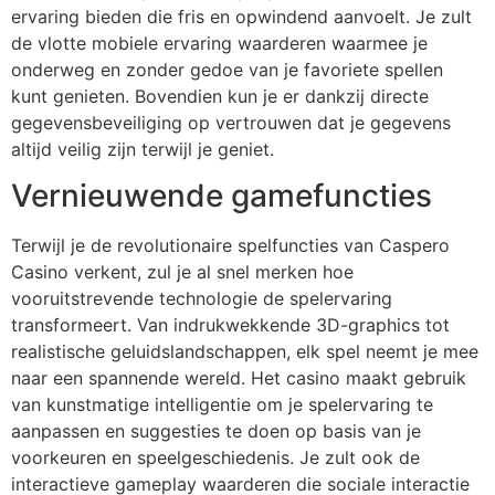
ervaring bieden die fris en opwindend aanvoelt. Je zult
de vlotte mobiele ervaring waarderen waarmee je
onderweg en zonder gedoe van je favoriete spellen
kunt genieten. Bovendien kun je er dankzij directe
gegevensbeveiliging op vertrouwen dat je gegevens
altijd veilig zijn terwijl je geniet.
Vernieuwende gamefuncties
Terwijl je de revolutionaire spelfuncties van Caspero
Casino verkent, zul je al snel merken hoe
vooruitstrevende technologie de spelervaring
transformeert. Van indrukwekkende 3D-graphics tot
realistische geluidslandschappen, elk spel neemt je mee
naar een spannende wereld. Het casino maakt gebruik
van kunstmatige intelligentie om je spelervaring te
aanpassen en suggesties te doen op basis van je
voorkeuren en speelgeschiedenis. Je zult ook de
interactieve gameplay waarderen die sociale interactie