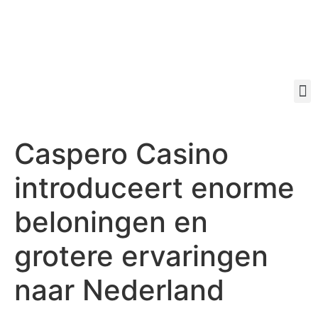
Caspero Casino
introduceert enorme
beloningen en
grotere ervaringen
naar Nederland