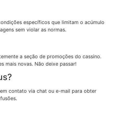
ondições específicos que limitam o acúmulo
agens sem violar as normas.
ntemente a seção de promoções do cassino.
s mais novas. Não deixe passar!
us?
 em contato via chat ou e-mail para obter
nfusões.