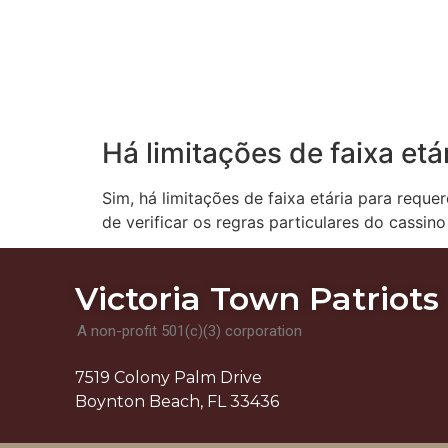
Há limitações de faixa etá
Sim, há limitações de faixa etária para reque
de verificar os regras particulares do cassin
Victoria Town Patriots
A non-profit 501(c)(3) corporation
7519 Colony Palm Drive
Boynton Beach, FL 33436