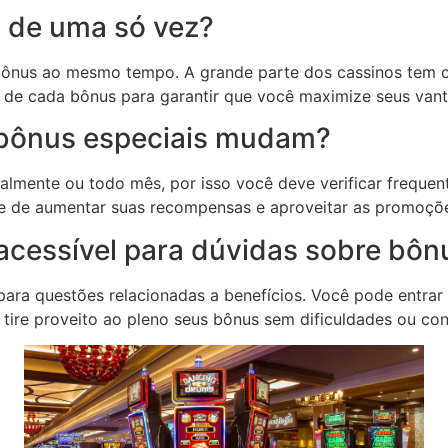
s de uma só vez?
 bônus ao mesmo tempo. A grande parte dos cassinos tem c
de cada bônus para garantir que você maximize seus vant
 bônus especiais mudam?
mente ou todo mês, por isso você deve verificar freque
de de aumentar suas recompensas e aproveitar as promoçõe
 acessível para dúvidas sobre bôn
 para questões relacionadas a benefícios. Você pode entrar
 tire proveito ao pleno seus bônus sem dificuldades ou co