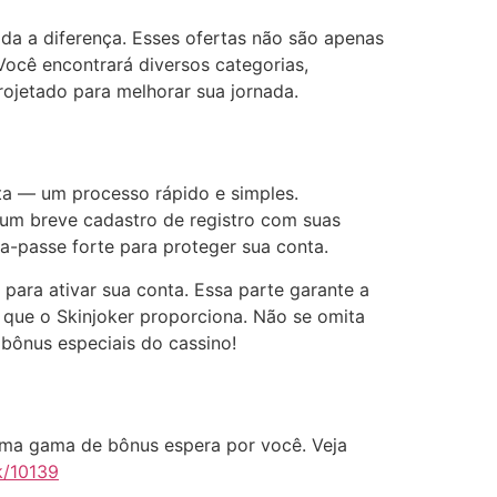
oda a diferença. Esses ofertas não são apenas
Você encontrará diversos categorias,
rojetado para melhorar sua jornada.
ta — um processo rápido e simples.
 um breve cadastro de registro com suas
ra-passe forte para proteger sua conta.
 para ativar sua conta. Essa parte garante a
que o Skinjoker proporciona. Não se omita
 bônus especiais do cassino!
 uma gama de bônus espera por você. Veja
k/10139