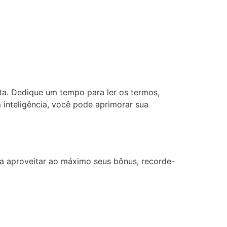
rta. Dedique um tempo para ler os termos,
 inteligência, você pode aprimorar sua
ra aproveitar ao máximo seus bônus, recorde-