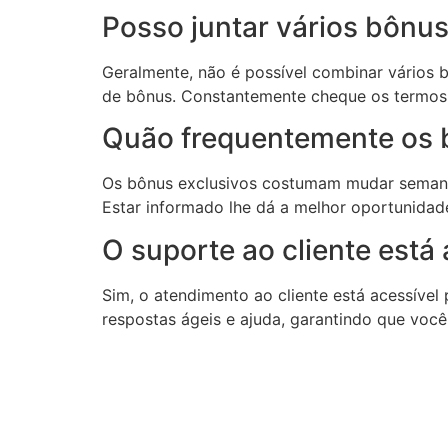
Posso juntar vários bônu
Geralmente, não é possível combinar vários
de bônus. Constantemente cheque os termos 
Quão frequentemente os
Os bônus exclusivos costumam mudar semanal
Estar informado lhe dá a melhor oportunida
O suporte ao cliente está
Sim, o atendimento ao cliente está acessível
respostas ágeis e ajuda, garantindo que você