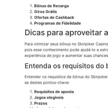
Bônus de Recarga
Giros Grátis
Ofertas de Cashback
Programas de Fidelidade
Dicas para aproveitar
Para otimizar seus bônus no Skinjoker Casino
pois esse conhecimento pode ajudá-lo a estru
experiência de jogo e aumentar suas chances
Entenda os requisitos do
Entender os requisitos de bônus do Skinjoke
se destes pontos-chave:
Requisitos de aposta
Jogos elegíveis
Prazos