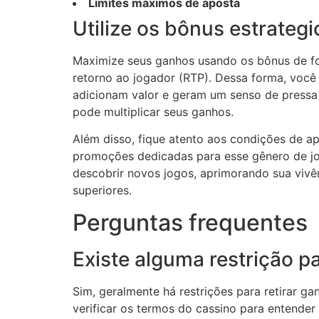
Limites máximos de aposta
Utilize os bônus estrateg
Maximize seus ganhos usando os bônus de for
retorno ao jogador (RTP). Dessa forma, você 
adicionam valor e geram um senso de pressa
pode multiplicar seus ganhos.
Além disso, fique atento aos condições de ap
promoções dedicadas para esse gênero de jogo
descobrir novos jogos, aprimorando sua vivên
superiores.
Perguntas frequentes
Existe alguma restrição p
Sim, geralmente há restrições para retirar g
verificar os termos do cassino para entender 