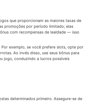
 jogos que proporcionam as maiores taxas de
 as promoções por período limitado; elas
 bônus com recompensas de lealdade — isso
 Por exemplo, se você prefere slots, opte por
rrotas. Ao invés disso, use seus bônus para
u jogo, conduzindo a lucros possíveis
postas determinados primeiro. Assegure-se de