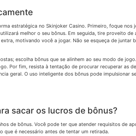
icamente
ma estratégica no Skinjoker Casino. Primeiro, foque nos
utilizará melhor o seu bônus. Em seguida, tire proveito de
 extra, motivando você a jogar. Não se esqueça de juntar
ostas; escolha bônus que se alinhem ao seu modo de jogo.
. Por fim, resista à tentação de procurar recuperar as de
cia geral. O uso inteligente dos bônus pode impulsionar se
ara sacar os lucros de bônus?
anhos de bônus. Você pode ter que atender requisitos de a
o que é necessário antes de tentar um retirada.