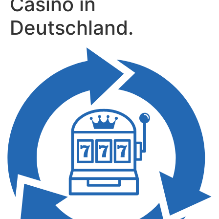
Casino in
Deutschland.