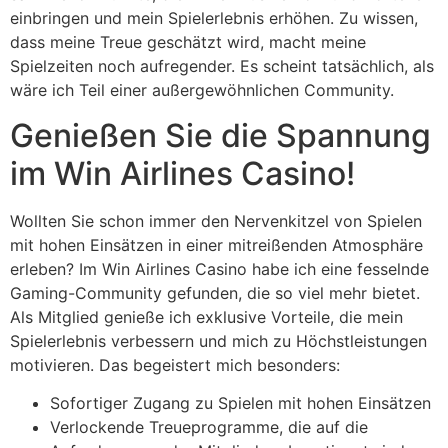
einbringen und mein Spielerlebnis erhöhen. Zu wissen,
dass meine Treue geschätzt wird, macht meine
Spielzeiten noch aufregender. Es scheint tatsächlich, als
wäre ich Teil einer außergewöhnlichen Community.
Genießen Sie die Spannung
im Win Airlines Casino!
Wollten Sie schon immer den Nervenkitzel von Spielen
mit hohen Einsätzen in einer mitreißenden Atmosphäre
erleben? Im Win Airlines Casino habe ich eine fesselnde
Gaming-Community gefunden, die so viel mehr bietet.
Als Mitglied genieße ich exklusive Vorteile, die mein
Spielerlebnis verbessern und mich zu Höchstleistungen
motivieren. Das begeistert mich besonders:
Sofortiger Zugang zu Spielen mit hohen Einsätzen
Verlockende Treueprogramme, die auf die