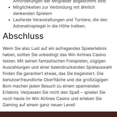
Anforderungen der Mitglieder abgestimmt sind
Möglichkeiten zur Verbindung mit ähnlich
denkenden Spielern
Laufende Veranstaltungen und Turniere, die den
Adrenalinspiegel in die Höhe treiben.
Abschluss
Wenn Sie also Lust auf ein aufregendes Spielerlebnis
haben, sollten Sie unbedingt das Win Airlines Casino
testen. Mit seinen fantastischen Freispielen, zügigen
Auszahlungen und einer beeindruckenden Spielauswahl
finden Sie garantiert etwas, das Sie begeistert. Die
benutzerfreundliche Oberfläche und die großzügigen
Boni machen jeden Besuch zu einem spannenden
Erlebnis. Verpassen Sie nicht den Spaß – spielen Sie
noch heute im Win Airlines Casino und erleben Sie
Gaming auf einem ganz neuen Level!