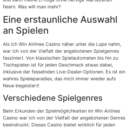
feiern. Was will man mehr?
Eine erstaunliche Auswahl
an Spielen
Als ich Win Airlines Casino näher unter die Lupe nahm,
war ich von der Vielfalt der angebotenen Spielgenres
fasziniert. Von klassischen Spielautomaten bis hin zu
Tischspielen ist für jeden Geschmack etwas dabei,
inklusive der fesselnden Live-Dealer-Optionen. Es ist ein
wahres Spieleparadies, das mich immer wieder aufs
Neue begeistert!
Verschiedene Spielgenres
Beim Erkunden der Spielmöglichkeiten im Win Airlines
Casino war ich von der Vielfalt der angebotenen Genres
beeindruckt. Dieses Casino bietet wirklich für jeden