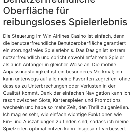
Oberfläche für
reibungsloses Spielerlebnis
Die Steuerung im Win Airlines Casino ist einfach, denn
die benutzerfreundliche Benutzeroberfläche garantiert
ein störungsfreies Spielerlebnis. Das Design ist extrem
nutzerfreundlich und spricht sowohl erfahrene Spieler
als auch Anfänger in gleicher Weise an. Die mobile
Anpassungsfähigkeit ist ein besonderes Merkmal; ich
kann unterwegs auf alle meine Favoriten zugreifen, ohne
dass es zu Unterbrechungen oder Verlusten in der
Qualität kommt. Dank der einfachen Navigation kann ich
rasch zwischen Slots, Kartenspielen und Promotions
wechseln und habe so mehr Zeit, den Thrill zu genießen.
Ich mag es sehr, wie einfach wichtige Funktionen wie
Ein- und Auszahlungen zu finden sind, sodass ich meine
Spielzeiten optimal nutzen kann. Insgesamt verbessert