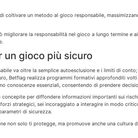
 di coltivare un metodo al gioco responsabile, massimizzand
migliorare la responsabilità nel gioco a lungo termine e ai
e.
r un gioco più sicuro
abile va oltre la semplice autoesclusione e i limiti di con
o, Betflag realizza programmi formativi approfonditi volti 
ono conoscenze essenziali, consentendo di prendere decisio
 concepite per diffondere informazioni importanti sui rischi
sforzi strategici, sei incoraggiato a interagire in modo criti
parametri di sicurezza.
zione non solo ti protegge, ma promuove anche una cultura d