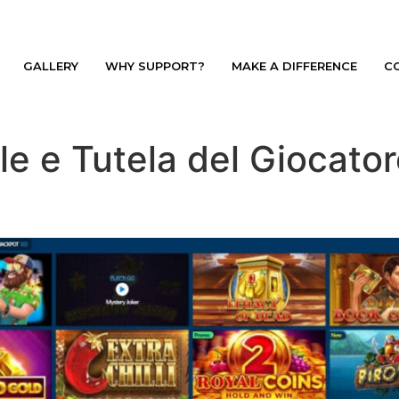
GALLERY
WHY SUPPORT?
MAKE A DIFFERENCE
C
e e Tutela del Giocator