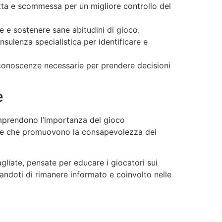
itta e scommessa per un migliore controllo del
le e sostenere sane abitudini di gioco.
sulenza specialistica per identificare e
 conoscenze necessarie per prendere decisioni
e
omprendono l’importanza del gioco
tiche che promuovono la consapevolezza dei
gliate, pensate per educare i giocatori sui
randoti di rimanere informato e coinvolto nelle