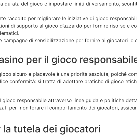
 la durata del gioco e impostare limiti di versamento, sconf
te raccolto per migliorare le iniziative di gioco responsabi
oni di supporto al gioco d’azzardo per fornire risorse e con
lematici.
campagne di sensibilizzazione per fornire ai giocatori le
asino per il gioco responsabil
 gioco sicuro e piacevole è una priorità assoluta, poiché c
plice conformità: si tratta di adottare pratiche di gioco e
gioco responsabile attraverso linee guida e politiche detta
anzati per monitorare il comportamento dei giocatori, assicu
la tutela dei giocatori