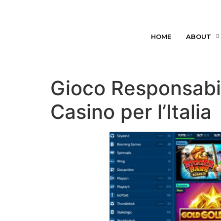
HOME
ABOUT
Gioco Responsabil
Casino per l’Italia