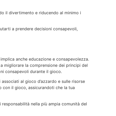
o il divertimento e riducendo al minimo i
utarti a prendere decisioni consapevoli,
to; implica anche educazione e consapevolezza.
a migliorare la comprensione dei principi del
ni consapevoli durante il gioco.
 associati al gioco d’azzardo e sulle risorse
co con il gioco, assicurandoti che la tua
i responsabilità nella più ampia comunità del