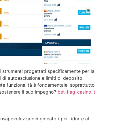
si strumenti progettati specificamente per la
 di autoesclusione e limiti di deposito,
ste funzionalità è fondamentale, soprattutto
r sostenere il suo impegno?
bet-flag-casino.it
nsapevolezza dei giocatori per ridurre al