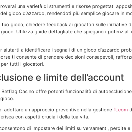
roverai una varietà di strumenti e risorse progettati apposi
 del gioco d’azzardo, rendendoti più semplice giocare in m
 tuo gioco, chiedere feedback ai giocatori sulle iniziative
oco. Utilizza guide dettagliate che spiegano i potenziali ris
r aiutarti a identificare i segnali di un gioco d’azzardo pro
sorse ti consente di prendere decisioni consapevoli, raffor
er tutti i giocatori.
lusione e limite dell’account
 Betflag Casino offre potenti funzionalità di autoesclusione
 gioco.
uoi adottare un approccio preventivo nella gestione
ft.com
d
risca con aspetti cruciali della tua vita.
ti consentono di impostare dei limiti su versamenti, perdite 