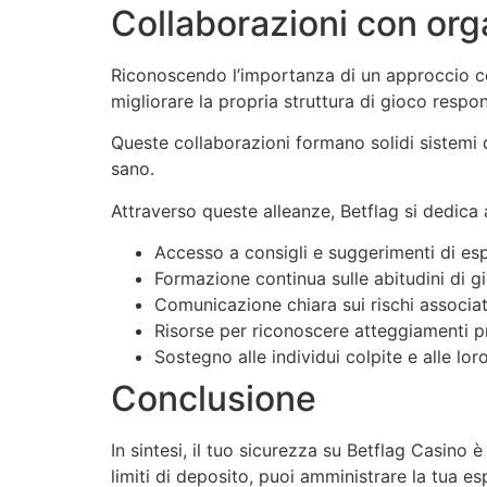
Collaborazioni con org
Riconoscendo l’importanza di un approccio co
migliorare la propria struttura di gioco respon
Queste collaborazioni formano solidi sistemi d
sano.
Attraverso queste alleanze, Betflag si dedica 
Accesso a consigli e suggerimenti di esp
Formazione continua sulle abitudini di g
Comunicazione chiara sui rischi associat
Risorse per riconoscere atteggiamenti p
Sostegno alle individui colpite e alle lor
Conclusione
In sintesi, il tuo sicurezza su Betflag Casino 
limiti di deposito, puoi amministrare la tua 