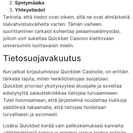
Syntymäaika
Yhteystiedot
Tarkista, että tiedot ovat oikein, sillä ne ovat elintärkeitä
lisävahvistusvaiheita varten. Tämän vaiheen
suorittaminen tarkasti kohentaa pelaamiselämystäsi,
jolloin voit sukeltaa Quickbet Casinon kiehtovaan
universumiin luottavaisin mielin.
Tietosuojavakuutus
Kun jatkat kirjautumistasi Quickbet Casinolle, on erittäin
tärkeää tajuta, miten henkilötietojasi suojataan.
Quickbet priorisoi yksityisyytesi etusijalle ja soveltaa
edistynyttä salaustekniikkaa tietojesi turvaamiseen.
Tulet huomaamaan, että järjestelmä noudattaa tiukkoja
säädöksiä takaamalla, että tietojasi hoidetaan
turvallisesti ja avoimesti.
Lisäksi Quickbet kerää vain pelikokemuksesi kannalta
välttämättömiä tietoja ja minimoi jaetun tiedon määrän.