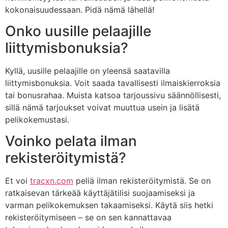
kokonaisuudessaan. Pidä nämä lähellä!
Onko uusille pelaajille
liittymisbonuksia?
Kyllä, uusille pelaajille on yleensä saatavilla
liittymisbonuksia. Voit saada tavallisesti ilmaiskierroksia
tai bonusrahaa. Muista katsoa tarjoussivu säännöllisesti,
sillä nämä tarjoukset voivat muuttua usein ja lisätä
pelikokemustasi.
Voinko pelata ilman
rekisteröitymistä?
Et voi
tracxn.com
peliä ilman rekisteröitymistä. Se on
ratkaisevan tärkeää käyttäjätilisi suojaamiseksi ja
varman pelikokemuksen takaamiseksi. Käytä siis hetki
rekisteröitymiseen – se on sen kannattavaa