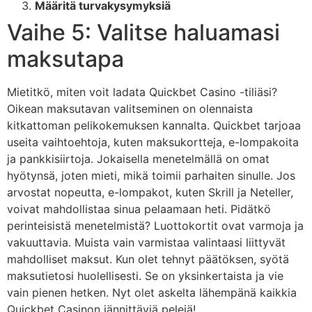
Määritä turvakysymyksiä
Vaihe 5: Valitse haluamasi
maksutapa
Mietitkö, miten voit ladata Quickbet Casino -tiliäsi?
Oikean maksutavan valitseminen on olennaista
kitkattoman pelikokemuksen kannalta. Quickbet tarjoaa
useita vaihtoehtoja, kuten maksukortteja, e-lompakoita
ja pankkisiirtoja. Jokaisella menetelmällä on omat
hyötynsä, joten mieti, mikä toimii parhaiten sinulle. Jos
arvostat nopeutta, e-lompakot, kuten Skrill ja Neteller,
voivat mahdollistaa sinua pelaamaan heti. Pidätkö
perinteisistä menetelmistä? Luottokortit ovat varmoja ja
vakuuttavia. Muista vain varmistaa valintaasi liittyvät
mahdolliset maksut. Kun olet tehnyt päätöksen, syötä
maksutietosi huolellisesti. Se on yksinkertaista ja vie
vain pienen hetken. Nyt olet askelta lähempänä kaikkia
Quickbet Casinon jännittäviä pelejä!