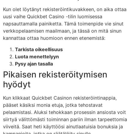
Kun olet löytänyt rekisteröintikuvakkeen, on aika ottaa
uusi vaihe Quickbet Casino -tilin luomisessa
napsauttamalla painiketta. Tämä toimenpide vie sinut
verkkopelaamisen maailmaan, ja tässä on mitä sinun
kannattaa ottaa huomioon ennen etenemistä:
Tarkista oikeellisuus
Luota menettelyyn
Pysy ajan tasalla
Pikaisen rekisteröitymisen
hyödyt
Kun klikkaat Quickbet Casinon rekisteröintinappia,
pääset käsiksi monia etuja, jotka tehostavat
pelaamistasi. Aluksi tehokkaan prosessin ansiosta voit
siirtyä välittömästi toiminnan pariin ilman tarpeettomia
viiveitä. Saat heti käyttöösi ainutlaatuisia bonuksia ja
kampanjoita, jotka on räätälöity sinulle