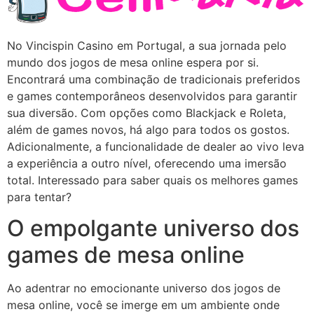
No Vincispin Casino em Portugal, a sua jornada pelo
mundo dos jogos de mesa online espera por si.
Encontrará uma combinação de tradicionais preferidos
e games contemporâneos desenvolvidos para garantir
sua diversão. Com opções como Blackjack e Roleta,
além de games novos, há algo para todos os gostos.
Adicionalmente, a funcionalidade de dealer ao vivo leva
a experiência a outro nível, oferecendo uma imersão
total. Interessado para saber quais os melhores games
para tentar?
O empolgante universo dos
games de mesa online
Ao adentrar no emocionante universo dos jogos de
mesa online, você se imerge em um ambiente onde