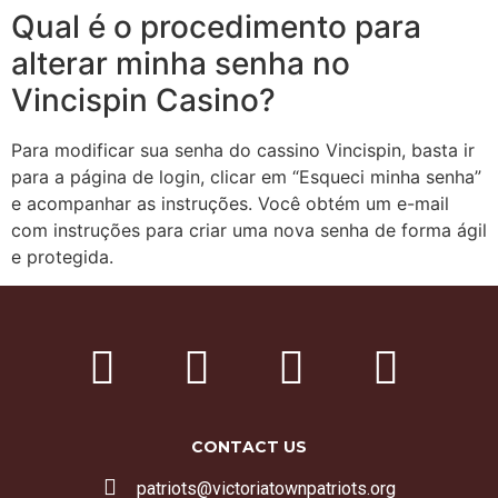
Qual é o procedimento para
alterar minha senha no
Vincispin Casino?
Para modificar sua senha do cassino Vincispin, basta ir
para a página de login, clicar em “Esqueci minha senha”
e acompanhar as instruções. Você obtém um e-mail
com instruções para criar uma nova senha de forma ágil
e protegida.
CONTACT US
patriots@victoriatownpatriots.org