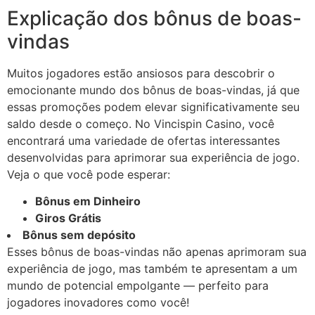
Explicação dos bônus de boas-
vindas
Muitos jogadores estão ansiosos para descobrir o
emocionante mundo dos bônus de boas-vindas, já que
essas promoções podem elevar significativamente seu
saldo desde o começo. No Vincispin Casino, você
encontrará uma variedade de ofertas interessantes
desenvolvidas para aprimorar sua experiência de jogo.
Veja o que você pode esperar:
Bônus em Dinheiro
Giros Grátis
Bônus sem depósito
Esses bônus de boas-vindas não apenas aprimoram sua
experiência de jogo, mas também te apresentam a um
mundo de potencial empolgante — perfeito para
jogadores inovadores como você!