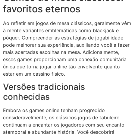
favoritos eternos
Ao refletir em jogos de mesa clássicos, geralmente vêm
à mente variantes emblemáticas como blackjack e
pôquer. Compreender as estratégias de jogabilidade
pode melhorar sua experiência, auxiliando você a fazer
mais acertadas escolhas na mesa. Adicionalmente,
esses games proporcionam uma conexão comunitária
única que torna jogar online tão envolvente quanto
estar em um cassino físico.
Versões tradicionais
conhecidas
Embora os games online tenham progredido
consideravelmente, os clássicos jogos de tabuleiro
continuam a encantar os jogadores com seu encanto
atemporal e abundante história. Você descobrirá