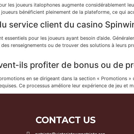
 pour les joueurs italophones augmente considérablement leur 
 joueurs bénéficient pleinement de la plateforme, ce qui acc
du service client du casino Spinwi
nt essentiels pour les joueurs ayant besoin d’aide. Générale
des renseignements ou de trouver des solutions à leurs pr
nt-ils profiter de bonus ou de p
promotions en se dirigeant dans la section « Promotions » d
requises. Ce processus améliore leur expérience de jeu et m
CONTACT US