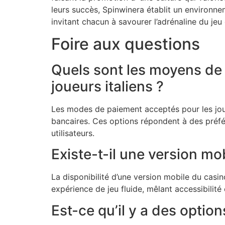
leurs succès, Spinwinera établit un environnem
invitant chacun à savourer l’adrénaline du jeu
Foire aux questions
Quels sont les moyens de 
joueurs italiens ?
Les modes de paiement acceptés pour les joueu
bancaires. Ces options répondent à des préfé
utilisateurs.
Existe-t-il une version mo
La disponibilité d’une version mobile du casin
expérience de jeu fluide, mêlant accessibilité 
Est-ce qu’il y a des optio