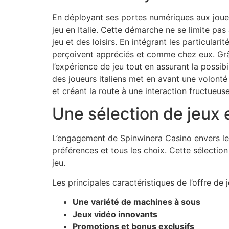
En déployant ses portes numériques aux joueur
jeu en Italie. Cette démarche ne se limite pas
jeu et des loisirs. En intégrant les particular
perçoivent appréciés et comme chez eux. Grâce
l’expérience de jeu tout en assurant la possi
des joueurs italiens met en avant une volonté d
et créant la route à une interaction fructueuse
Une sélection de jeux 
L’engagement de Spinwinera Casino envers les
préférences et tous les choix. Cette sélectio
jeu.
Les principales caractéristiques de l’offre de 
Une variété de machines à sous
Jeux vidéo innovants
Promotions et bonus exclusifs