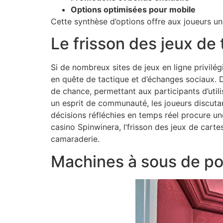
Options optimisées pour mobile
Cette synthèse d’options offre aux joueurs un
Le frisson des jeux de 
Si de nombreux sites de jeux en ligne privilég
en quête de tactique et d’échanges sociaux. D
de chance, permettant aux participants d’util
un esprit de communauté, les joueurs discutant
décisions réfléchies en temps réel procure u
casino Spinwinera, l’frisson des jeux de cartes
camaraderie.
Machines à sous de po