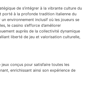
tégique de s’intégrer à la vibrante culture du
 porté à la profonde tradition italienne du
er un environnement inclusif où les joueurs se
s, le casino s’efforce d’améliorer
vouement auprès de la collectivité dynamique
iant liberté de jeu et valorisation culturelle,
jeux conçus pour satisfaire toutes les
nant, enrichissant ainsi son expérience de