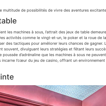
e multitude de possibilités de vivre des aventures excitant
table
ient les machines à sous, l’attrait des jeux de table demeur
es activités comme le vingt-et-un, le poker et la roue de l
iser des tactiques pour améliorer leurs chances de gagner. 
 souvent, divulguant leurs stratégies et fêtant leurs succè
ne poussée d’adrénaline que les machines à sous ne peuvent
 incarne l’cœur du jeu de casino, offrant un environnement st
inte