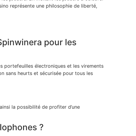
asino représente une philosophie de liberté,
Spinwinera pour les
 portefeuilles électroniques et les virements
n sans heurts et sécurisée pour tous les
nsi la possibilité de profiter d’une
talophones ?