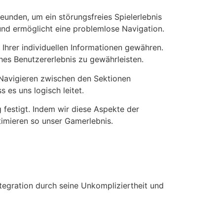
reunden, um ein störungsfreies Spielerlebnis
 und ermöglicht eine problemlose Navigation.
 Ihrer individuellen Informationen gewähren.
hes Benutzererlebnis zu gewährleisten.
s Navigieren zwischen den Sektionen
 es uns logisch leitet.
 festigt. Indem wir diese Aspekte der
imieren so unser Gamerlebnis.
ntegration durch seine Unkompliziertheit und