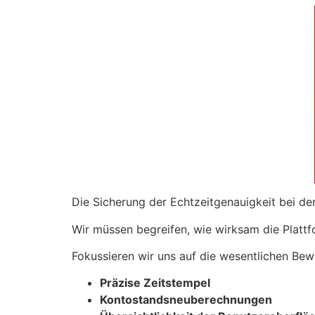
Die Sicherung der Echtzeitgenauigkeit bei d
Wir müssen begreifen, wie wirksam die Platt
Fokussieren wir uns auf die wesentlichen Be
Präzise Zeitstempel
Kontostandsneuberechnungen