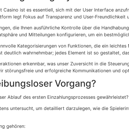
 Casino ist es essentiell, sich mit der User Interface anzuf
attform legt Fokus auf Transparenz und User-Freundlichkeit
ungen, die Ihnen ausführliche Kontrolle über die Handhabung
atsphäre und Mitteilungen konfigurieren, um ein bestmöglic
innvolle Kategorisierungen von Funktionen, die ein leichte
t deutlich wahrnehmbar; jedes Element ist so gestaltet, dass
raktionen erkennbar, was unser Zuversicht in die Steuerung
ir störungsfreie und erfolgreiche Kommunikationen und opt
 reibungsloser Vorgang?
ser Ablauf des ersten Einzahlungsprozesses gewährleistet?
ns untersucht, um detailliert darzulegen, wie die Spieleri
ung gehören: