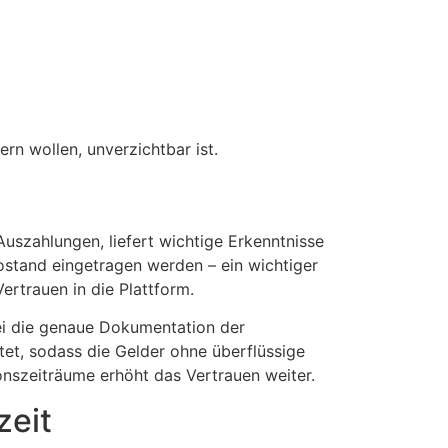
rn wollen, unverzichtbar ist.
uszahlungen, liefert wichtige Erkenntnisse
ostand eingetragen werden – ein wichtiger
Vertrauen in die Plattform.
bei die genaue Dokumentation der
et, sodass die Gelder ohne überflüssige
onszeiträume erhöht das Vertrauen weiter.
zeit