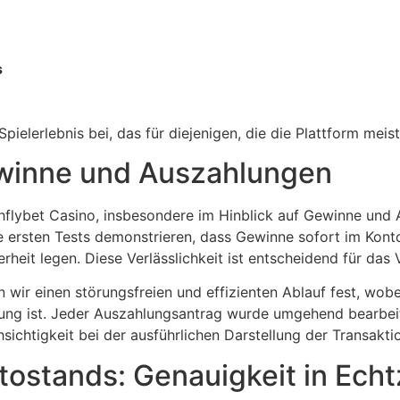
s
elerlebnis bei, das für diejenigen, die die Plattform meiste
ewinne und Auszahlungen
flybet Casino, insbesondere im Hinblick auf Gewinne und A
e ersten Tests demonstrieren, dass Gewinne sofort im Kont
erheit legen. Diese Verlässlichkeit ist entscheidend für das 
n wir einen störungsfreien und effizienten Ablauf fest, wo
tung ist. Jeder Auszahlungsantrag wurde umgehend bearbeit
chtigkeit bei der ausführlichen Darstellung der Transakti
stands: Genauigkeit in Echt