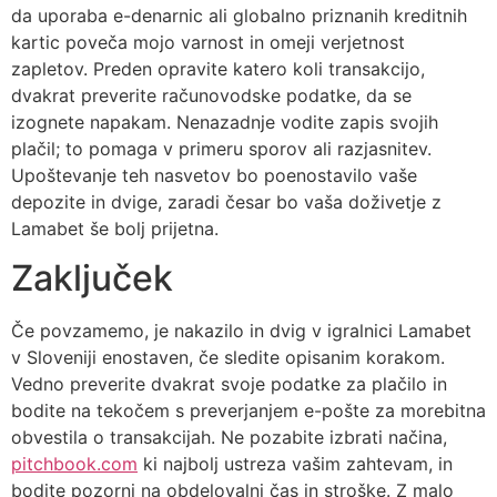
da uporaba e-denarnic ali globalno priznanih kreditnih
kartic poveča mojo varnost in omeji verjetnost
zapletov. Preden opravite katero koli transakcijo,
dvakrat preverite računovodske podatke, da se
izognete napakam. Nenazadnje vodite zapis svojih
plačil; to pomaga v primeru sporov ali razjasnitev.
Upoštevanje teh nasvetov bo poenostavilo vaše
depozite in dvige, zaradi česar bo vaša doživetje z
Lamabet še bolj prijetna.
Zaključek
Če povzamemo, je nakazilo in dvig v igralnici Lamabet
v Sloveniji enostaven, če sledite opisanim korakom.
Vedno preverite dvakrat svoje podatke za plačilo in
bodite na tekočem s preverjanjem e-pošte za morebitna
obvestila o transakcijah. Ne pozabite izbrati načina,
pitchbook.com
ki najbolj ustreza vašim zahtevam, in
bodite pozorni na obdelovalni čas in stroške. Z malo