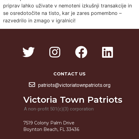
priprav lahko uživate v nemoteni izkušnji transakcije in
se osredotočite na tisto, kar je zares pomembno –
razvedrilo in zmago v igralnici!
CONTACT US
patriots@victoriatownpatriots.org
Victoria Town Patriots
A non-profit 501(c)(3) corporation
7519 Colony Palm Drive
Boynton Beach, FL 33436