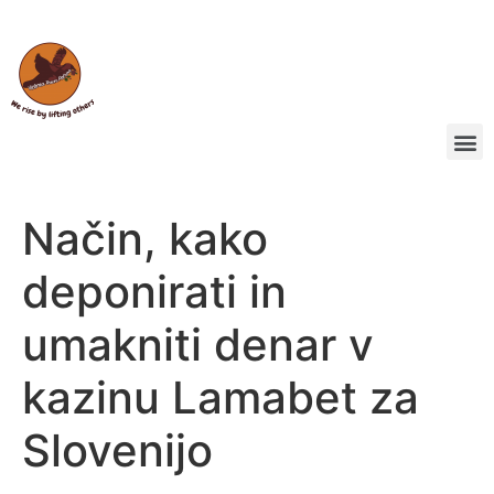
Način, kako
deponirati in
umakniti denar v
kazinu Lamabet za
Slovenijo