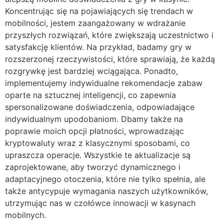
Koncentrując się na pojawiających się trendach w
mobilności, jestem zaangażowany w wdrażanie
przyszłych rozwiązań, które zwiększają uczestnictwo i
satysfakcję klientów. Na przykład, badamy gry w
rozszerzonej rzeczywistości, które sprawiają, że każdą
rozgrywkę jest bardziej wciągająca. Ponadto,
implementujemy indywidualne rekomendacje zabaw
oparte na sztucznej inteligencji, co zapewnia
spersonalizowane doświadczenia, odpowiadające
indywidualnym upodobaniom. Dbamy także na
poprawie moich opcji płatności, wprowadzając
kryptowaluty wraz z klasycznymi sposobami, co
upraszcza operacje. Wszystkie te aktualizacje są
zaprojektowane, aby tworzyć dynamicznego i
adaptacyjnego otoczenia, które nie tylko spełnia, ale
także antycypuje wymagania naszych użytkowników,
utrzymując nas w czołówce innowacji w kasynach
mobilnych.