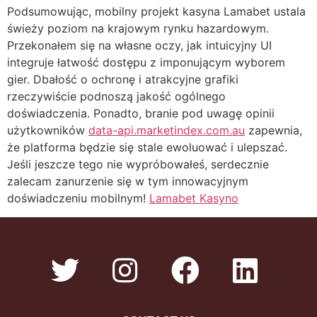
Podsumowując, mobilny projekt kasyna Lamabet ustala
świeży poziom na krajowym rynku hazardowym.
Przekonałem się na własne oczy, jak intuicyjny UI
integruje łatwość dostępu z imponującym wyborem
gier. Dbałość o ochronę i atrakcyjne grafiki
rzeczywiście podnoszą jakość ogólnego
doświadczenia. Ponadto, branie pod uwagę opinii
użytkowników
data-api.marketindex.com.au
zapewnia,
że platforma będzie się stale ewoluować i ulepszać.
Jeśli jeszcze tego nie wypróbowałeś, serdecznie
zalecam zanurzenie się w tym innowacyjnym
doświadczeniu mobilnym!
Lamabet Kasyno