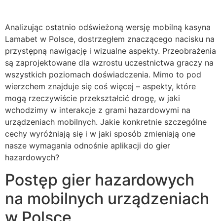
Analizując ostatnio odświeżoną wersję mobilną kasyna
Lamabet w Polsce, dostrzegłem znaczącego nacisku na
przystępną nawigację i wizualne aspekty. Przeobrażenia
są zaprojektowane dla wzrostu uczestnictwa graczy na
wszystkich poziomach doświadczenia. Mimo to pod
wierzchem znajduje się coś więcej – aspekty, które
mogą rzeczywiście przekształcić drogę, w jaki
wchodzimy w interakcje z grami hazardowymi na
urządzeniach mobilnych. Jakie konkretnie szczególne
cechy wyróżniają się i w jaki sposób zmieniają one
nasze wymagania odnośnie aplikacji do gier
hazardowych?
Postęp gier hazardowych
na mobilnych urządzeniach
w Polsce