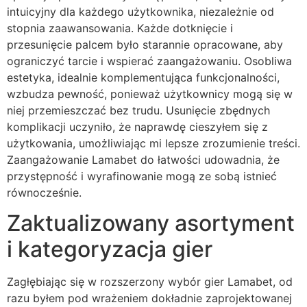
intuicyjny dla każdego użytkownika, niezależnie od
stopnia zaawansowania. Każde dotknięcie i
przesunięcie palcem było starannie opracowane, aby
ograniczyć tarcie i wspierać zaangażowaniu. Osobliwa
estetyka, idealnie komplementująca funkcjonalności,
wzbudza pewność, ponieważ użytkownicy mogą się w
niej przemieszczać bez trudu. Usunięcie zbędnych
komplikacji uczyniło, że naprawdę cieszyłem się z
użytkowania, umożliwiając mi lepsze zrozumienie treści.
Zaangażowanie Lamabet do łatwości udowadnia, że
przystępność i wyrafinowanie mogą ze sobą istnieć
równocześnie.
Zaktualizowany asortyment
i kategoryzacja gier
Zagłębiając się w rozszerzony wybór gier Lamabet, od
razu byłem pod wrażeniem dokładnie zaprojektowanej