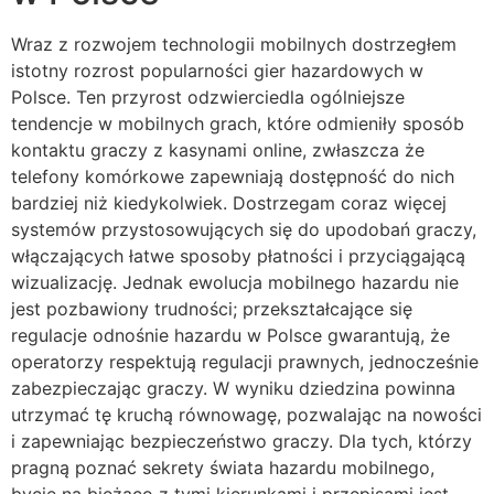
Wraz z rozwojem technologii mobilnych dostrzegłem
istotny rozrost popularności gier hazardowych w
Polsce. Ten przyrost odzwierciedla ogólniejsze
tendencje w mobilnych grach, które odmieniły sposób
kontaktu graczy z kasynami online, zwłaszcza że
telefony komórkowe zapewniają dostępność do nich
bardziej niż kiedykolwiek. Dostrzegam coraz więcej
systemów przystosowujących się do upodobań graczy,
włączających łatwe sposoby płatności i przyciągającą
wizualizację. Jednak ewolucja mobilnego hazardu nie
jest pozbawiony trudności; przekształcające się
regulacje odnośnie hazardu w Polsce gwarantują, że
operatorzy respektują regulacji prawnych, jednocześnie
zabezpieczając graczy. W wyniku dziedzina powinna
utrzymać tę kruchą równowagę, pozwalając na nowości
i zapewniając bezpieczeństwo graczy. Dla tych, którzy
pragną poznać sekrety świata hazardu mobilnego,
bycie na bieżąco z tymi kierunkami i przepisami jest