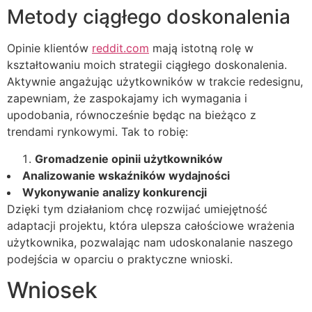
Metody ciągłego doskonalenia
Opinie klientów
reddit.com
mają istotną rolę w
kształtowaniu moich strategii ciągłego doskonalenia.
Aktywnie angażując użytkowników w trakcie redesignu,
zapewniam, że zaspokajamy ich wymagania i
upodobania, równocześnie będąc na bieżąco z
trendami rynkowymi. Tak to robię:
Gromadzenie opinii użytkowników
Analizowanie wskaźników wydajności
Wykonywanie analizy konkurencji
Dzięki tym działaniom chcę rozwijać umiejętność
adaptacji projektu, która ulepsza całościowe wrażenia
użytkownika, pozwalając nam udoskonalanie naszego
podejścia w oparciu o praktyczne wnioski.
Wniosek