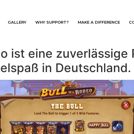
GALLERY
WHY SUPPORT?
MAKE A DIFFERENCE
C
 ist eine zuverlässige 
elspaß in Deutschland.