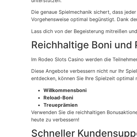
unterstützen.
Die genaue Spielmechanik sichert, dass jeder I
Vorgehensweise optimal begünstigt. Dank der 
Lass dich von der Begeisterung mitreißen und
Reichhaltige Boni und
Im Rodeo Slots Casino werden die Teilnehmer 
Diese Angebote verbessern nicht nur Ihr Spi
entdecken, können Sie Ihre Spielzeit optimal
Willkommensboni
Reload-Boni
Treueprämien
Verwenden Sie die reichhaltigen Bonusaktione
heute zu verbessern!
Schneller Kundensuppor