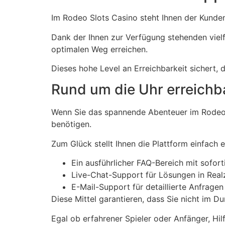
Im Rodeo Slots Casino steht Ihnen der Kundens
Dank der Ihnen zur Verfügung stehenden vielf
optimalen Weg erreichen.
Dieses hohe Level an Erreichbarkeit sichert, 
Rund um die Uhr erreichba
Wenn Sie das spannende Abenteuer im Rodeo S
benötigen.
Zum Glück stellt Ihnen die Plattform einfach
Ein ausführlicher FAQ-Bereich mit sofor
Live-Chat-Support für Lösungen in Real
E-Mail-Support für detaillierte Anfragen
Diese Mittel garantieren, dass Sie nicht im Du
Egal ob erfahrener Spieler oder Anfänger, Hi