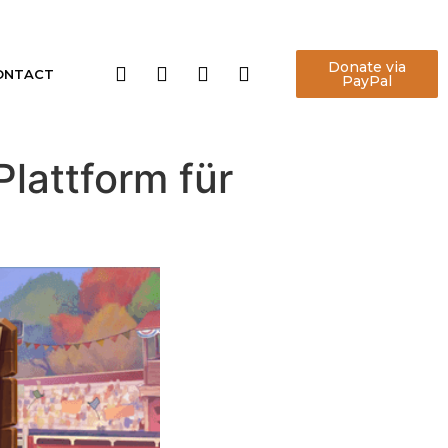
Donate via
ONTACT
PayPal
Plattform für