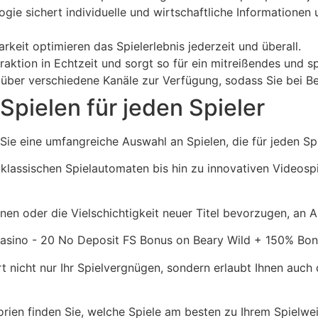
logie sichert individuelle und wirtschaftliche Informatione
rkeit optimieren das Spielerlebnis jederzeit und überall.
raktion in Echtzeit und sorgt so für ein mitreißendes und s
 über verschiedene Kanäle zur Verfügung, sodass Sie bei B
Spielen für jeden Spieler
Sie eine umfangreiche Auswahl an Spielen, die für jeden Sp
von klassischen Spielautomaten bis hin zu innovativen Video
nen oder die Vielschichtigkeit neuer Titel bevorzugen, an 
nicht nur Ihr Spielvergnügen, sondern erlaubt Ihnen auch d
rien finden Sie, welche Spiele am besten zu Ihrem Spielwe