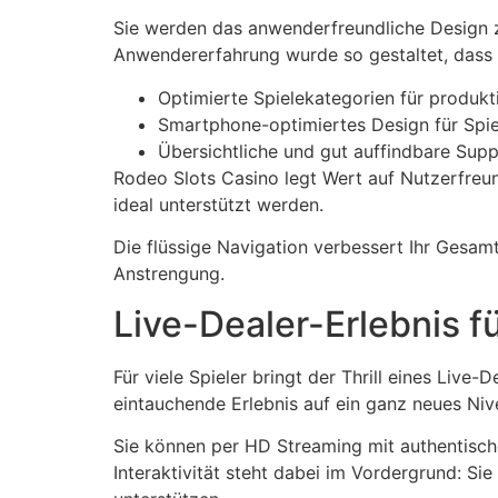
Sie werden das anwenderfreundliche Design z
Anwendererfahrung wurde so gestaltet, dass 
Optimierte Spielekategorien für produkt
Smartphone-optimiertes Design für Spi
Übersichtliche und gut auffindbare Supp
Rodeo Slots Casino legt Wert auf Nutzerfreun
ideal unterstützt werden.
Die flüssige Navigation verbessert Ihr Gesa
Anstrengung.
Live-Dealer-Erlebnis f
Für viele Spieler bringt der Thrill eines Live
eintauchende Erlebnis auf ein ganz neues Ni
Sie können per HD Streaming mit authentisch
Interaktivität steht dabei im Vordergrund: S