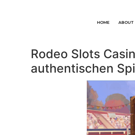
HOME
ABOUT
Rodeo Slots Casino
authentischen Spi