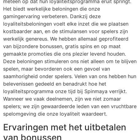
meteen op dat hun loyaliteitsprogramma eruit springt.
Het biedt werkelijke beloningen die onze
gamingervaring verbeteren. Dankzij deze
loyaliteitsbeloningen voelt elke inzet die we plaatsen
kostbaarder aan, en de stimulansen voor spelers zijn
werkelijk genereus. We hebben allemaal geprofiteerd
van bijzondere bonussen, gratis spins en op maat
gemaakte promoties die ons plezier levend houden.
Deze beloningen stimuleren ons niet alleen om te blijven
spelen, maar bevorderen ook een gevoel van
saamhorigheid onder spelers. Velen van ons hebben hun
belevenissen gedeeld en benadrukt hoe het
loyaliteitsprogramma onze tijd bij Spinmaya verrijkt.
Wanneer we vaak deelnemen, zijn we niet zomaar
spelers; we zijn gewaardeerde leden van een vruchtbare
spelomgeving die onze loyaliteit waardeert.
Ervaringen met het uitbetalen
van bonussen