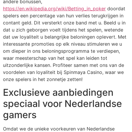
andere bonussen,
https://en.wikipedia.org/wiki/Betting_in_poker
doordat
spelers een percentage van hun verlies terugkrijgen in
contant geld. Dit versterkt onze band met u. Beeld u in
dat u zich geborgen voelt tijdens het spelen, wetende
dat uw loyaliteit u belangrijke beloningen oplevert. Met
interessante promoties op elk niveau stimuleren we u
om dieper in ons beloningsprogramma te verdiepen,
waar meesterschap van het spel kan leiden tot
uitzonderlijke kansen. Profiteer samen met ons van de
voordelen van loyaliteit bij Spinmaya Casino, waar we
onze spelers in het zonnetje zetten!
Exclusieve aanbiedingen
speciaal voor Nederlandse
gamers
Omdat we de unieke voorkeuren van Nederlandse