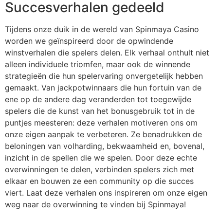
Succesverhalen gedeeld
Tijdens onze duik in de wereld van Spinmaya Casino
worden we geïnspireerd door de opwindende
winstverhalen die spelers delen. Elk verhaal onthult niet
alleen individuele triomfen, maar ook de winnende
strategieën die hun spelervaring onvergetelijk hebben
gemaakt. Van jackpotwinnaars die hun fortuin van de
ene op de andere dag veranderden tot toegewijde
spelers die de kunst van het bonusgebruik tot in de
puntjes meesteren: deze verhalen motiveren ons om
onze eigen aanpak te verbeteren. Ze benadrukken de
beloningen van volharding, bekwaamheid en, bovenal,
inzicht in de spellen die we spelen. Door deze echte
overwinningen te delen, verbinden spelers zich met
elkaar en bouwen ze een community op die succes
viert. Laat deze verhalen ons inspireren om onze eigen
weg naar de overwinning te vinden bij Spinmaya!