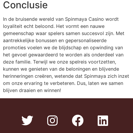
Conclusie
In de bruisende wereld van Spinmaya Casino wordt
loyaliteit echt beloond. Het vormt een nauwe
gemeenschap waar spelers samen succesvol zijn. Met
aantrekkelijke bonussen en gepersonaliseerde
promoties voelen we de blijdschap en opwinding van
het gevoel gewaardeerd te worden als onderdeel van
deze familie. Terwijl we onze spelreis voortzetten,
kunnen we genieten van de beloningen en blijvende
herinneringen creëren, wetende dat Spinmaya zich inzet
om onze ervaring te verbeteren. Dus, laten we samen
blijven draaien en winnen!