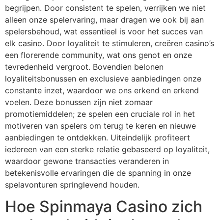
begrijpen. Door consistent te spelen, verrijken we niet
alleen onze spelervaring, maar dragen we ook bij aan
spelersbehoud, wat essentieel is voor het succes van
elk casino. Door loyaliteit te stimuleren, creëren casino’s
een florerende community, wat ons genot en onze
tevredenheid vergroot. Bovendien belonen
loyaliteitsbonussen en exclusieve aanbiedingen onze
constante inzet, waardoor we ons erkend en erkend
voelen. Deze bonussen zijn niet zomaar
promotiemiddelen; ze spelen een cruciale rol in het
motiveren van spelers om terug te keren en nieuwe
aanbiedingen te ontdekken. Uiteindelijk profiteert
iedereen van een sterke relatie gebaseerd op loyaliteit,
waardoor gewone transacties veranderen in
betekenisvolle ervaringen die de spanning in onze
spelavonturen springlevend houden.
Hoe Spinmaya Casino zich