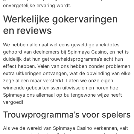
onvergetelijke ervaring wordt.
Werkelijke gokervaringen
en reviews
We hebben allemaal wel eens geweldige anekdotes
gehoord van deelnemers bij Spinmaya Casino, en het is
duidelijk dat hun getrouwheidsprogramma’s echt hun
effect hebben. Velen van ons hebben zonder problemen
extra uitkeringen ontvangen, wat de opwinding van elke
zege alleen maar versterkt. Laten we onze eigen
winnende gebeurtenissen uitwisselen en horen hoe
Spinmaya ons allemaal op buitengewone wijze heeft
vergoed!
Trouwprogramma’s voor spelers
Als we de wereld van Spinmaya Casino verkennen, valt