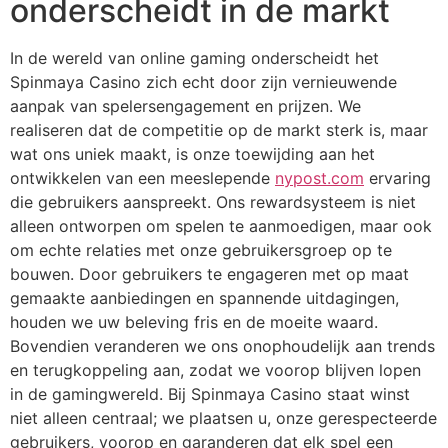
onderscheidt in de markt
In de wereld van online gaming onderscheidt het
Spinmaya Casino zich echt door zijn vernieuwende
aanpak van spelersengagement en prijzen. We
realiseren dat de competitie op de markt sterk is, maar
wat ons uniek maakt, is onze toewijding aan het
ontwikkelen van een meeslepende
nypost.com
ervaring
die gebruikers aanspreekt. Ons rewardsysteem is niet
alleen ontworpen om spelen te aanmoedigen, maar ook
om echte relaties met onze gebruikersgroep op te
bouwen. Door gebruikers te engageren met op maat
gemaakte aanbiedingen en spannende uitdagingen,
houden we uw beleving fris en de moeite waard.
Bovendien veranderen we ons onophoudelijk aan trends
en terugkoppeling aan, zodat we voorop blijven lopen
in de gamingwereld. Bij Spinmaya Casino staat winst
niet alleen centraal; we plaatsen u, onze gerespecteerde
gebruikers, voorop en garanderen dat elk spel een