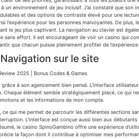
s à un environnement de jeu inclusif. J’ai constaté que son 
dulables et des options de contraste élevé pour une lecture 
nsi l’expérience pour les personnes malvoyantes. De plus, le
dant le jeu plus captivant. La navigation au clavier est égal
te sans effort. Il est encourageant de voir un casino qui c
antir que chacun puisse pleinement profiter de l’expérience 
Navigation sur le site
ive grâce à son agencement bien pensé. L’interface utilisateu
u. Chaque élément semble stratégiquement placé, ce qui rend 
romotions et les informations de mon compte.
s, ce qui me permet de parcourir les différentes sections s
nterruption. L’interface est conçue aussi bien aux débutants
ésumé, le casino SpinoGambino offre une expérience d’utili
récie la façon dont il contribue à optimiser mes performan