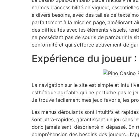
normes d’accessibilité en vigueur, essentielle
à divers besoins, avec des tailles de texte mo
parfaitement à la mise en page, améliorant ai
des difficultés avec les éléments visuels, ren
ne possédant pas de souris de parcourir le si
conformité et qui s’efforce activement de gar
Expérience du joueur : 
La navigation sur le site est simple et intuit
esthétique agréable qui ne perturbe pas le je
Je trouve facilement mes jeux favoris, les p
Les menus déroulants sont intuitifs et rapide
sont ultra-rapides, garantissant un jeu sans i
donc jamais senti désorienté ni dépassé. En r
compréhension des besoins des joueurs. J’app