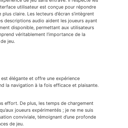
interface utilisateur est conçue pour répondre
plus claire. Les lecteurs d’écran s’intègrent
s descriptions audio aident les joueurs ayant
ement disponible, permettant aux utilisateurs
omprend véritablement l’importance de la
de jeu.
r est élégante et offre une expérience
la navigation à la fois efficace et plaisante.
ans effort. De plus, les temps de chargement
 qu’aux joueurs expérimentés ; je ne me suis
sation conviviale, témoignant d’une profonde
ces de jeu.