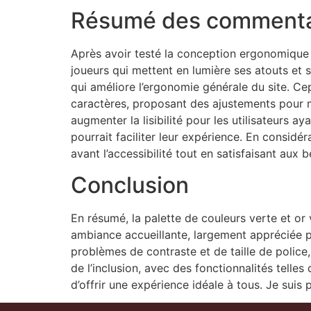
Résumé des commentair
Après avoir testé la conception ergonomique d
joueurs qui mettent en lumière ses atouts et ses
qui améliore l’ergonomie générale du site. Ce
caractères, proposant des ajustements pour 
augmenter la lisibilité pour les utilisateurs a
pourrait faciliter leur expérience. En consid
avant l’accessibilité tout en satisfaisant aux 
Conclusion
En résumé, la palette de couleurs verte et or
ambiance accueillante, largement appréciée pa
problèmes de contraste et de taille de police,
de l’inclusion, avec des fonctionnalités telles
d’offrir une expérience idéale à tous. Je suis