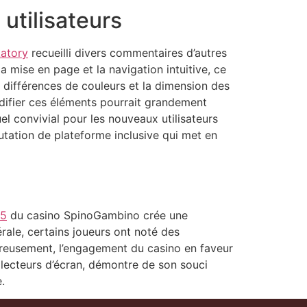
tilisateurs
katory
recueilli divers commentaires d’autres
la mise en page et la navigation intuitive, ce
 différences de couleurs et la dimension des
difier ces éléments pourrait grandement
uel convivial pour les nouveaux utilisateurs
utation de plateforme inclusive qui met en
95
du casino SpinoGambino crée une
rale, certains joueurs ont noté des
Heureusement, l’engagement du casino en faveur
es lecteurs d’écran, démontre de son souci
.