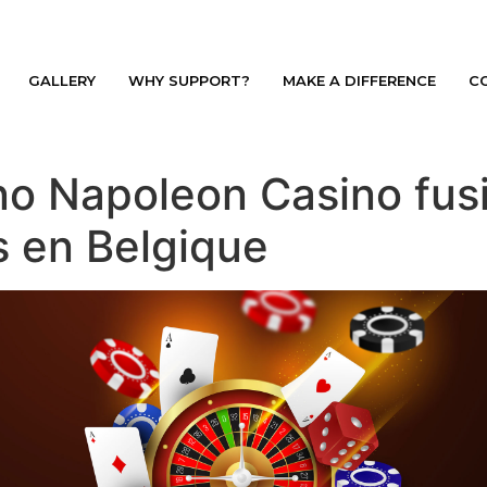
GALLERY
WHY SUPPORT?
MAKE A DIFFERENCE
C
no Napoleon Casino fus
s en Belgique