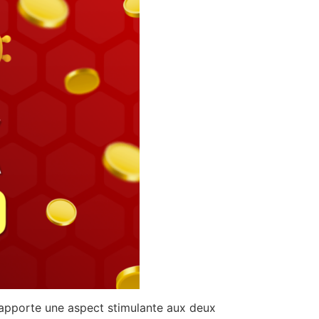
t apporte une aspect stimulante aux deux