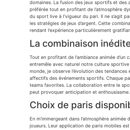
domaines. La fusion des jeux sportifs et des 
préférée tout en profitant de l’atmosphère dyn
du sport live à l’vigueur du pari. Il ne s’agit
les stratégies de jeux d’argent. Cette combin
rendant l’expérience particulièrement gratifia
La combinaison inédite
Tout en profitant de l’ambiance animée d’un ca
entremêle avec naturel notre culture sportive
monde, je observe l’évolution des tendances en
affectifs des événements sportifs. Chaque pa
teams favorites. La collaboration entre le 
peut provoquer anticipation et enthousiasme. 
Choix de paris dispon
En m’immergeant dans l’atmosphère animée du 
joueurs. Leur application de paris mobiles e