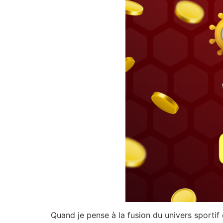
Quand je pense à la fusion du univers sportif