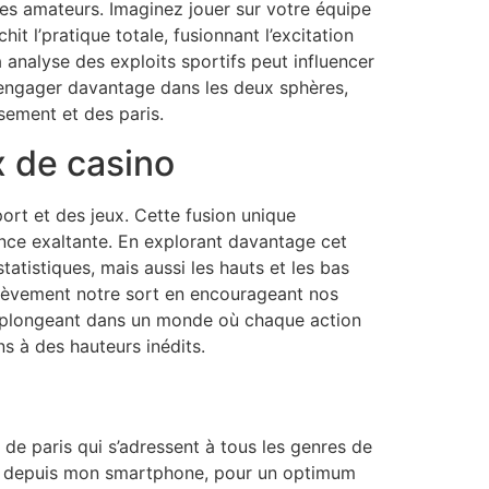
les amateurs. Imaginez jouer sur votre équipe
t l’pratique totale, fusionnant l’excitation
la analyse des exploits sportifs peut influencer
s’engager davantage dans les deux sphères,
usement et des paris.
x de casino
port et des jeux. Cette fusion unique
ence exaltante. En explorant davantage cet
atistiques, mais aussi les hauts et les bas
brièvement notre sort en encourageant nos
us plongeant dans un monde où chaque action
s à des hauteurs inédits.
e paris qui s’adressent à tous les genres de
ent depuis mon smartphone, pour un optimum