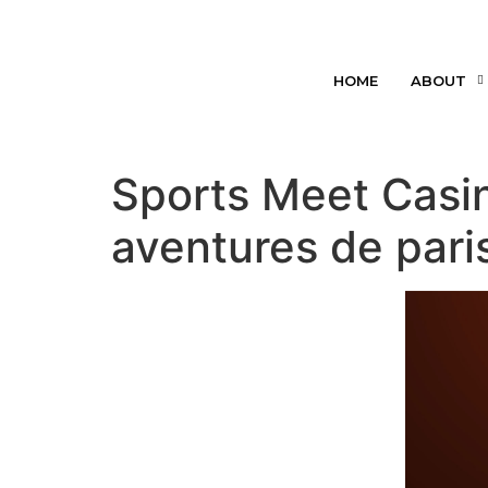
HOME
ABOUT
Sports Meet Casi
aventures de pari