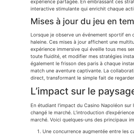
expérience partagée. En embrassant ces strat
interactive stimulante qui enrichit chaque acti
Mises à jour du jeu en tem
Lorsque je observe un événement sportif en di
haleine. Ces mises à jour affichent une multi
expérience immersive qui éveille tous mes sen
toute fluidité, et modifier mes stratégies i
également le frisson des paris à chaque instan
match une aventure captivante. La collaborat
direct, transformant le simple fait de regarde
L’impact sur le paysag
En étudiant l’impact du Casino Napoléon sur l
changé le marché. L’introduction d’expérienc
marché. Voici quelques-uns des principaux im
Une concurrence augmentée entre les cas