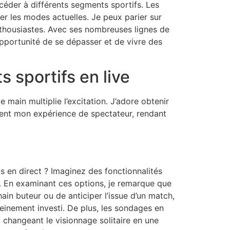
éder à différents segments sportifs. Les
er les modes actuelles. Je peux parier sur
thousiastes. Avec ses nombreuses lignes de
opportunité de se dépasser et de vivre des
 sportifs en live
 main multiplie l’excitation. J’adore obtenir
ement mon expérience de spectateur, rendant
 en direct ? Imaginez des fonctionnalités
nt. En examinant ces options, je remarque que
hain buteur ou de anticiper l’issue d’un match,
einement investi. De plus, les sondages en
 changeant le visionnage solitaire en une