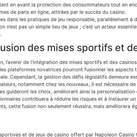
ent en avant la protection des consommateurs tout en enco
es de paris en ligne, attirées par le succès du casino.
s dans les pratiques de jeu responsable, parallèlement à de
n’est pas un simple lieu de jeux ; c’est un acteur essentie
.
fusion des mises sportifs et d
 l’avenir de l’intégration des mises sportifs et des casino
es plateformes novatrices pourront fusionner les aspects t
éale. Cependant, la gestion des défis législatifs demeure ess
teurs, notamment chez les nouveaux, il est nécessaire de s’
guideront les choix, améliorant ainsi la personnalisation et
tionnaires contribuera à réduire les risques et à instaurer 
nts, cette fusion non seulement réussira, mais améliorera é
portives et de jeux de casino offert par Napoleon Casino t