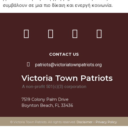
συμβάλουν σε μια πιο δίκαιη και ενεργή κοινωνία.
CONTACT US
patriots@victoriatownpatriots.org
Victoria Town Patriots
A non-profit 501(c)(3) corporation
7519 Colony Palm Drive
Boynton Beach, FL 33436
© Victoria Town Patriots. All rights reserved.
Disclaimer
–
Privacy Policy