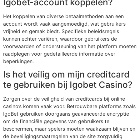
Igobet-account koppelen?
Het koppelen van diverse betaalmethoden aan een
account wordt vaak aangemoedigd, wat gebruikers
vrijheid en gemak biedt. Specifieke beleidsregels
kunnen echter variëren, waardoor gebruikers de
voorwaarden of ondersteuning van het platform moeten
raadplegen voor gedetailleerde informatie over
beperkingen.
Is het veilig om mijn creditcard
te gebruiken bij Igobet Casino?
Zorgen over de veiligheid van creditcards bij online
casino’s komen vaak voor. Betrouwbare platforms zoals
IgoBet gebruiken doorgaans geavanceerde encryptie
om de financiële gegevens van gebruikers te
beschermen, maar spelers moeten waakzaam blijven en
de beveiligingsmaatregelen van de site zorgvuldig