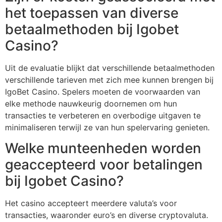
het toepassen van diverse
betaalmethoden bij Igobet
Casino?
Uit de evaluatie blijkt dat verschillende betaalmethoden
verschillende tarieven met zich mee kunnen brengen bij
IgoBet Casino. Spelers moeten de voorwaarden van
elke methode nauwkeurig doornemen om hun
transacties te verbeteren en overbodige uitgaven te
minimaliseren terwijl ze van hun spelervaring genieten.
Welke munteenheden worden
geaccepteerd voor betalingen
bij Igobet Casino?
Het casino accepteert meerdere valuta’s voor
transacties, waaronder euro’s en diverse cryptovaluta.