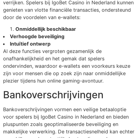
verrijken. Spelers bij IgoBet Casino in Nederland kunnen
genieten van vlotte financiële transacties, ondersteund
door de voordelen van e-wallets:
Onmiddellijk beschikbaar
Verhoogde beveiliging
Intuïtief ontwerp
Al deze functies vergroten gezamenlijk de
onafhankelijkheid en het gemak dat spelers
ondervinden, waardoor e-wallets een voorkeurs keuze
zijn voor mensen die op zoek zijn naar onmiddellijke
plezier tijdens hun online gaming-avontuur.
Bankoverschrijvingen
Bankoverschrijvingen vormen een veilige betaaloptie
voor spelers bij IgoBet Casino in Nederland en bieden
pluspunten zoals geoptimaliseerde beveiliging en
makkelijke verwerking. De transactiesnelheid kan echter