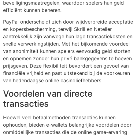
beveiligingsmaatregelen, waardoor spelers hun geld
efficiënt kunnen beheren.
PayPal onderscheidt zich door wijdverbreide acceptatie
en kopersbescherming, terwijl Skrill en Neteller
aantrekkelijk zijn vanwege hun lage transactiekosten en
snelle verwerkingstijden. Met het bijkomende voordeel
van anonimiteit kunnen spelers eenvoudig geld storten
en opnemen zonder hun privé bankgegevens te hoeven
prijsgeven. Deze flexibiliteit bevordert een gevoel van
financiële vrijheid en past uitstekend bij de voorkeuren
van hedendaagse online casinoliefhebbers.
Voordelen van directe
transacties
Hoewel veel betaalmethoden transacties kunnen
ophouden, bieden e-wallets belangrijke voordelen door
onmiddellijke transacties die de online game-ervaring