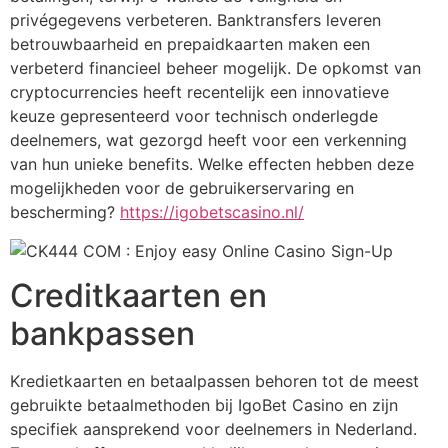
privégegevens verbeteren. Banktransfers leveren
betrouwbaarheid en prepaidkaarten maken een
verbeterd financieel beheer mogelijk. De opkomst van
cryptocurrencies heeft recentelijk een innovatieve
keuze gepresenteerd voor technisch onderlegde
deelnemers, wat gezorgd heeft voor een verkenning
van hun unieke benefits. Welke effecten hebben deze
mogelijkheden voor de gebruikerservaring en
bescherming?
https://igobetscasino.nl/
Creditkaarten en
bankpassen
Kredietkaarten en betaalpassen behoren tot de meest
gebruikte betaalmethoden bij IgoBet Casino en zijn
specifiek aansprekend voor deelnemers in Nederland.