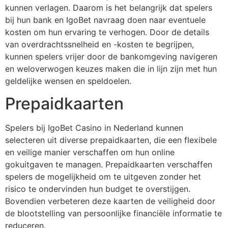
kunnen verlagen. Daarom is het belangrijk dat spelers
bij hun bank en IgoBet navraag doen naar eventuele
kosten om hun ervaring te verhogen. Door de details
van overdrachtssnelheid en -kosten te begrijpen,
kunnen spelers vrijer door de bankomgeving navigeren
en weloverwogen keuzes maken die in lijn zijn met hun
geldelijke wensen en speldoelen.
Prepaidkaarten
Spelers bij IgoBet Casino in Nederland kunnen
selecteren uit diverse prepaidkaarten, die een flexibele
en veilige manier verschaffen om hun online
gokuitgaven te managen. Prepaidkaarten verschaffen
spelers de mogelijkheid om te uitgeven zonder het
risico te ondervinden hun budget te overstijgen.
Bovendien verbeteren deze kaarten de veiligheid door
de blootstelling van persoonlijke financiële informatie te
reduceren.