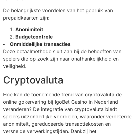
De belangrijkste voordelen van het gebruik van
prepaidkaarten zijn:
Anonimiteit
Budgetcontrole
Onmiddellijke transacties
Deze betaalmethode sluit aan bij de behoeften van
spelers die op zoek zijn naar onafhankelijkheid en
veiligheid.
Cryptovaluta
Hoe kan de toenemende trend van cryptovaluta de
online gokervaring bij IgoBet Casino in Nederland
veranderen? De integratie van cryptovaluta biedt
spelers uitzonderlijke voordelen, waaronder verbeterde
anonimiteit, gereduceerde transactiekosten en
versnelde verwerkingstijden. Dankzij het