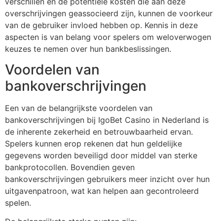
verschillen en de potentiële kosten die aan deze
overschrijvingen geassocieerd zijn, kunnen de voorkeur
van de gebruiker invloed hebben op. Kennis in deze
aspecten is van belang voor spelers om weloverwogen
keuzes te nemen over hun bankbeslissingen.
Voordelen van
bankoverschrijvingen
Een van de belangrijkste voordelen van
bankoverschrijvingen bij IgoBet Casino in Nederland is
de inherente zekerheid en betrouwbaarheid ervan.
Spelers kunnen erop rekenen dat hun geldelijke
gegevens worden beveiligd door middel van sterke
bankprotocollen. Bovendien geven
bankoverschrijvingen gebruikers meer inzicht over hun
uitgavenpatroon, wat kan helpen aan gecontroleerd
spelen.