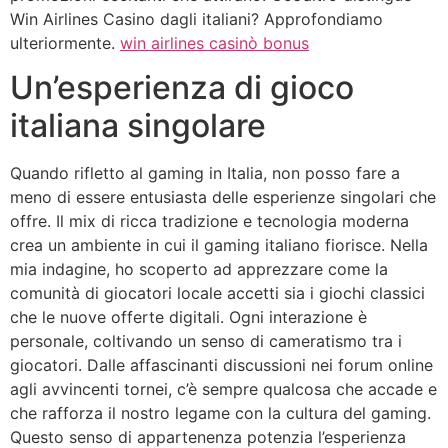
Win Airlines Casino dagli italiani? Approfondiamo
ulteriormente.
win airlines casinò bonus
Un’esperienza di gioco
italiana singolare
Quando rifletto al gaming in Italia, non posso fare a
meno di essere entusiasta delle esperienze singolari che
offre. Il mix di ricca tradizione e tecnologia moderna
crea un ambiente in cui il gaming italiano fiorisce. Nella
mia indagine, ho scoperto ad apprezzare come la
comunità di giocatori locale accetti sia i giochi classici
che le nuove offerte digitali. Ogni interazione è
personale, coltivando un senso di cameratismo tra i
giocatori. Dalle affascinanti discussioni nei forum online
agli avvincenti tornei, c’è sempre qualcosa che accade e
che rafforza il nostro legame con la cultura del gaming.
Questo senso di appartenenza potenzia l’esperienza