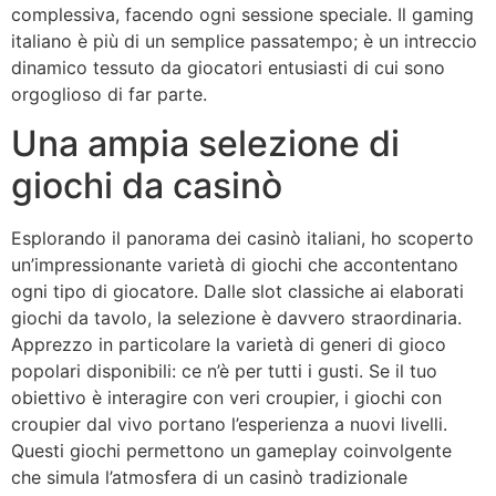
complessiva, facendo ogni sessione speciale. Il gaming
italiano è più di un semplice passatempo; è un intreccio
dinamico tessuto da giocatori entusiasti di cui sono
orgoglioso di far parte.
Una ampia selezione di
giochi da casinò
Esplorando il panorama dei casinò italiani, ho scoperto
un’impressionante varietà di giochi che accontentano
ogni tipo di giocatore. Dalle slot classiche ai elaborati
giochi da tavolo, la selezione è davvero straordinaria.
Apprezzo in particolare la varietà di generi di gioco
popolari disponibili: ce n’è per tutti i gusti. Se il tuo
obiettivo è interagire con veri croupier, i giochi con
croupier dal vivo portano l’esperienza a nuovi livelli.
Questi giochi permettono un gameplay coinvolgente
che simula l’atmosfera di un casinò tradizionale