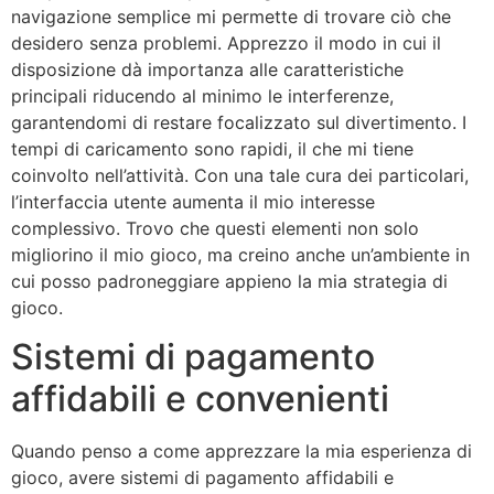
navigazione semplice mi permette di trovare ciò che
desidero senza problemi. Apprezzo il modo in cui il
disposizione dà importanza alle caratteristiche
principali riducendo al minimo le interferenze,
garantendomi di restare focalizzato sul divertimento. I
tempi di caricamento sono rapidi, il che mi tiene
coinvolto nell’attività. Con una tale cura dei particolari,
l’interfaccia utente aumenta il mio interesse
complessivo. Trovo che questi elementi non solo
migliorino il mio gioco, ma creino anche un’ambiente in
cui posso padroneggiare appieno la mia strategia di
gioco.
Sistemi di pagamento
affidabili e convenienti
Quando penso a come apprezzare la mia esperienza di
gioco, avere sistemi di pagamento affidabili e