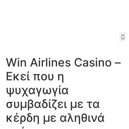
Win Airlines Casino –
Εκεί που η
ψυχαγωγία
συμβαδίζει με τα
κέρδη με αληθινά