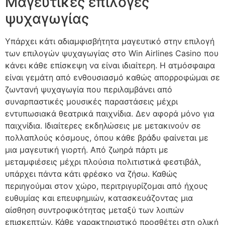
Μαγευτικές επιλογές
ψυχαγωγίας
Υπάρχει κάτι αδιαμφισβήτητα μαγευτικό στην επιλογή
των επιλογών ψυχαγωγίας στο Win Airlines Casino που
κάνει κάθε επίσκεψη να είναι ιδιαίτερη. Η ατμόσφαιρα
είναι γεμάτη από ενθουσιασμό καθώς απορροφώμαι σε
ζωντανή ψυχαγωγία που περιλαμβάνει από
συναρπαστικές μουσικές παραστάσεις μέχρι
εντυπωσιακά θεατρικά παιχνίδια. Δεν αφορά μόνο για
παιχνίδια. Ιδιαίτερες εκδηλώσεις με μετακινούν σε
πολλαπλούς κόσμους, όπου κάθε βράδυ φαίνεται με
μια μαγευτική γιορτή. Από ζωηρά πάρτι με
μεταμφιέσεις μέχρι πλούσια πολιτιστικά φεστιβάλ,
υπάρχει πάντα κάτι φρέσκο να ζήσω. Καθώς
περιηγούμαι στον χώρο, περιτριγυρίζομαι από ήχους
ευθυμίας και επευφημιών, κατασκευάζοντας μια
αίσθηση συντροφικότητας μεταξύ των λοιπών
επισκεπτών. Κάθε χαρακτηριστικό προσθέτει στη ολική