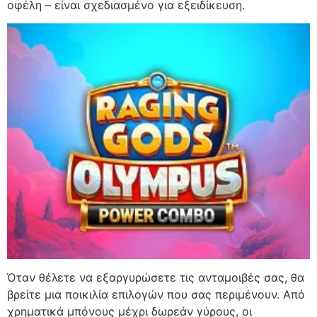
οφέλη – είναι σχεδιασμένο για εξειδίκευση.
Όταν θέλετε να εξαργυρώσετε τις ανταμοιβές σας, θα
βρείτε μια ποικιλία επιλογών που σας περιμένουν. Από
χρηματικά μπόνους μέχρι δωρεάν γύρους, οι