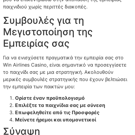
παιχνιδιού χωρίς περιττές διακοπές.
Συμβουλές για τη
Μεγιστοποίηση της
Εμπειρίας σας
Για να ενισχύσετε πραγματικά την εμπειρία σας στο
Win Airlines Casino, είναι σημαντικό να προσεγγίσετε
το παιχνίδι σας με μια στρατηγική. Ακολουθούν
μερικές συμβουλές στρατηγικής που έχουν βελτιώσει
την εμπειρία των παικτών μου:
Ορίστε έναν προϋπολογισμό
Επιλέξτε τα παιχνίδια σας με σύνεση
Επωφεληθείτε από τις Προσφορές
Μείνετε ήρεμοι και υπομονετικοί
Σύναψη