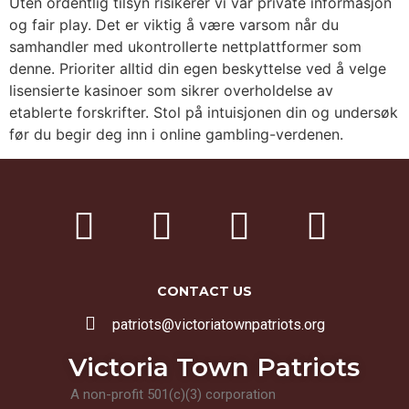
Uten ordentlig tilsyn risikerer vi vår private informasjon
og fair play. Det er viktig å være varsom når du
samhandler med ukontrollerte nettplattformer som
denne. Prioriter alltid din egen beskyttelse ved å velge
lisensierte kasinoer som sikrer overholdelse av
etablerte forskrifter. Stol på intuisjonen din og undersøk
før du begir deg inn i online gambling-verdenen.
CONTACT US
patriots@victoriatownpatriots.org
Victoria Town Patriots
A non-profit 501(c)(3) corporation