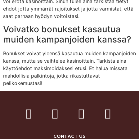
voi erota kasinoittain. Sinun tulee aina tarkistaa tietyt
ehdot jotta ymmärrät rajoitukset ja jotta varmistat, että
saat parhaan hyödyn voitoistasi.
Voivatko bonukset kasautua
muiden kampanjoiden kanssa?
Bonukset voivat yleensä kasautua muiden kampanjoiden
kanssa, mutta se vaihtelee kasinoittain. Tarkista aina
käyttöehdot maksimoidaksesi etusi. Et halua missata
mahdollisia palkintoja, jotka rikastuttavat
pelikokemustasi!
CONTACT US