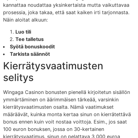
kannattaa noudattaa yksinkertaista mutta vaikuttavaa
prosessia, joka takaa, että saat kaiken irti tarjonnasta.
Näin aloitat alkuun:
Luo tili
Tee talletus
Syötä bonuskoodit
Tarkista säännöt
Kierrätysvaatimusten
selitys
Wingaga Casinon bonusten pienellä kirjoitetun sisällön
ymmärtäminen on äärimmäisen tärkeää, varsinkin
kierrätysvaatimusten osalta. Nämä vaatimukset
määräävät, kuinka monta kertaa sinun on kierrätettävä
bonus ennen kuin voit nostaa voittoja. Esim., jos saat
100 euron bonuksen, jossa on 30-kertainen
kierrätysvaatimus, sinun on pelattava 3 000 euroa