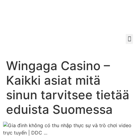
Wingaga Casino –
Kaikki asiat mitä
sinun tarvitsee tietää
eduista Suomessa