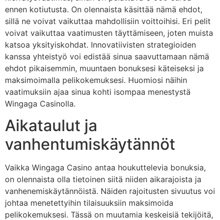
ennen kotiutusta. On olennaista käsittää nämä ehdot,
sillä ne voivat vaikuttaa mahdollisiin voittoihisi. Eri pelit
voivat vaikuttaa vaatimusten täyttämiseen, joten muista
katsoa yksityiskohdat. Innovatiivisten strategioiden
kanssa yhteistyö voi edistää sinua saavuttamaan nämä
ehdot pikaisemmin, muuntaen bonuksesi käteiseksi ja
maksimoimalla pelikokemuksesi. Huomiosi näihin
vaatimuksiin ajaa sinua kohti isompaa menestystä
Wingaga Casinolla.
Aikataulut ja
vanhentumiskäytännöt
Vaikka Wingaga Casino antaa houkuttelevia bonuksia,
on olennaista olla tietoinen siitä niiden aikarajoista ja
vanhenemiskäytännöistä. Näiden rajoitusten sivuutus voi
johtaa menetettyihin tilaisuuksiin maksimoida
pelikokemuksesi. Tässä on muutamia keskeisiä tekijöitä,