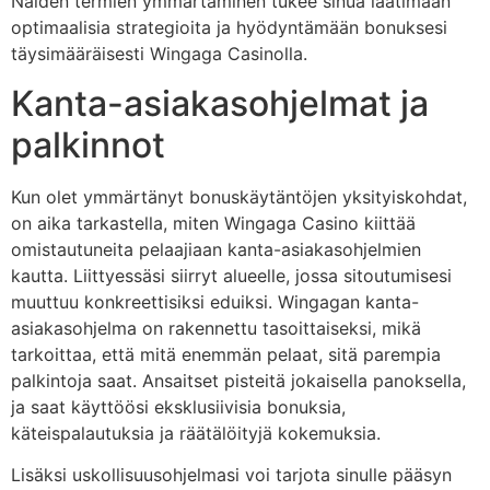
Näiden termien ymmärtäminen tukee sinua laatimaan
optimaalisia strategioita ja hyödyntämään bonuksesi
täysimääräisesti Wingaga Casinolla.
Kanta-asiakasohjelmat ja
palkinnot
Kun olet ymmärtänyt bonuskäytäntöjen yksityiskohdat,
on aika tarkastella, miten Wingaga Casino kiittää
omistautuneita pelaajiaan kanta-asiakasohjelmien
kautta. Liittyessäsi siirryt alueelle, jossa sitoutumisesi
muuttuu konkreettisiksi eduiksi. Wingagan kanta-
asiakasohjelma on rakennettu tasoittaiseksi, mikä
tarkoittaa, että mitä enemmän pelaat, sitä parempia
palkintoja saat. Ansaitset pisteitä jokaisella panoksella,
ja saat käyttöösi eksklusiivisia bonuksia,
käteispalautuksia ja räätälöityjä kokemuksia.
Lisäksi uskollisuusohjelmasi voi tarjota sinulle pääsyn