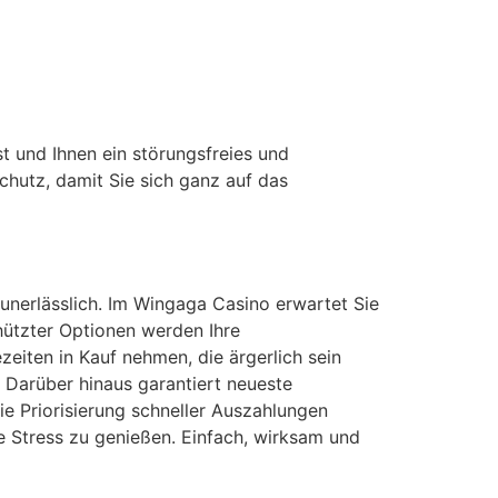
t und Ihnen ein störungsfreies und
chutz, damit Sie sich ganz auf das
unerlässlich. Im Wingaga Casino erwartet Sie
hützter Optionen werden Ihre
eiten in Kauf nehmen, die ärgerlich sein
 Darüber hinaus garantiert neueste
e Priorisierung schneller Auszahlungen
ne Stress zu genießen. Einfach, wirksam und