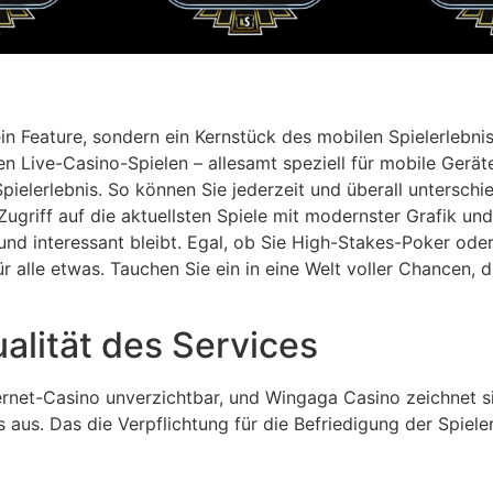
ein Feature, sondern ein Kernstück des mobilen Spielerlebnis
n Live-Casino-Spielen – allesamt speziell für mobile Geräte
 Spielerlebnis. So können Sie jederzeit und überall untersch
Zugriff auf die aktuellsten Spiele mit modernster Grafik un
und interessant bleibt. Egal, ob Sie High-Stakes-Poker ode
ür alle etwas. Tauchen Sie ein in eine Welt voller Chancen, 
lität des Services
nternet-Casino unverzichtbar, und Wingaga Casino zeichnet 
aus. Das die Verpflichtung für die Befriedigung der Spiele