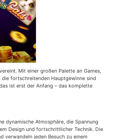
ereint. Mit einer großen Palette an Games,
s die fortschreitenden Hauptgewinne sind
das ist erst der Anfang – das komplette
 eine dynamische Atmosphäre, die Spannung
em Design und fortschrittlicher Technik. Die
und verwandeln jeden Besuch zu einem