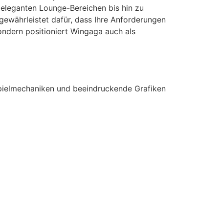
 eleganten Lounge-Bereichen bis hin zu
gewährleistet dafür, dass Ihre Anforderungen
ondern positioniert Wingaga auch als
 Spielmechaniken und beeindruckende Grafiken