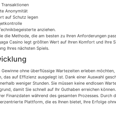
e Transaktionen
hte Anonymität
rt auf Schutz legen
etkontrolle
echnikbegeisterte anziehen.
 Sie die Methode, die am besten zu Ihren Anforderungen pass
gaga Casino legt größten Wert auf Ihren Komfort und Ihre S
ng Ihres nächsten Spiels.
icklung
re Gewinne ohne überflüssige Wartezeiten erleben möchten, 
, das auf Effizienz ausgelegt ist. Dank einer Auswahl gesc
nnerhalb weniger Stunden. Sie müssen keine endlosen Wartez
rund, damit Sie schnell auf Ihr Guthaben erreichen können.
hrer Finanzdaten während des gesamten Prozesses. Durch di
erzentrierte Plattform, die es Ihnen bietet, Ihre Erfolge oh