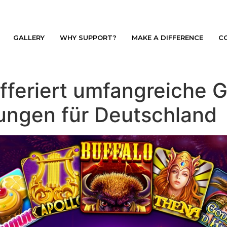
GALLERY
WHY SUPPORT?
MAKE A DIFFERENCE
C
fferiert umfangreiche 
ngen für Deutschland