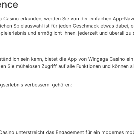
ence
 Casino erkunden, werden Sie von der einfachen App-Naviga
ichen Spielauswahl ist für jeden Geschmack etwas dabei, e
Spielerlebnis und ermöglicht Ihnen, jederzeit und überall zu 
ändlich sein kann, bietet die App von Wingaga Casino ein
ben Sie mühelosen Zugriff auf alle Funktionen und können si
ngserlebnis verbessern, gehören:
sino unterstreicht das Engagement für ein modernes mobil