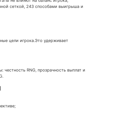
аты не влияют на баланс игрока;
очной сеткой, 243 способами выигрыша и
чные цели игрока.Это удерживает
ы: честность RNG, прозрачность выплат и
G.
и
ективе;