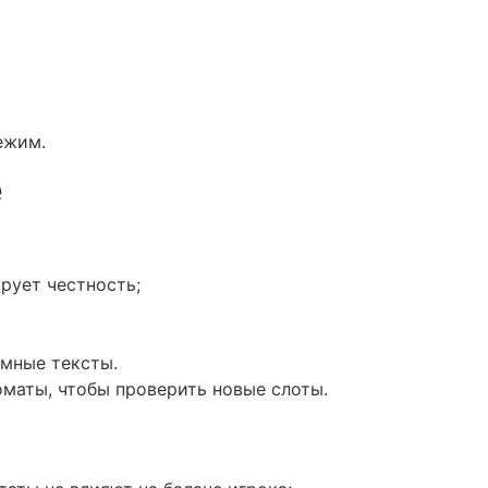
ежим.
е
рует честность;
амные тексты.
оматы, чтобы проверить новые слоты.