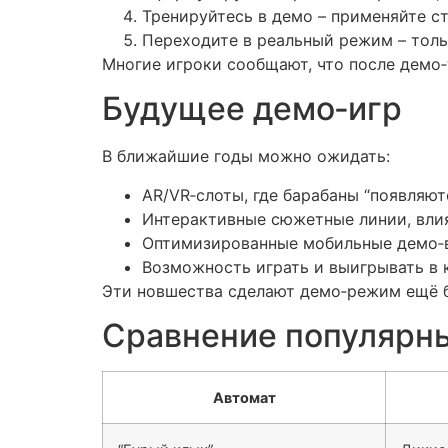
Тренируйтесь в демо – применяйте ст
Переходите в реальный режим – тольк
Многие игроки сообщают, что после демо‑
Будущее демо‑игр
В ближайшие годы можно ожидать:
AR/VR‑слоты, где барабаны “появляют
Интерактивные сюжетные линии, вли
Оптимизированные мобильные демо‑в
Возможность играть и выигрывать в к
Эти новшества сделают демо‑режим ещё б
Сравнение популярн
Автомат