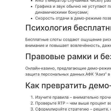
RNG (генератор случайных чисел) раб
Графика и звук обычно не уступают 
динамическими бонусами;
Скорость отдачи в демо‑режиме поз
Психология бесплатн
Бесплатные слоты создают ощущение риск
внимание и повышает вовлечённость, даже
Правовые рамки и бе
Онлайн‑казино, предлагающие демо‑режим,
защита персональных данных.АФК “Азиз” в
Как превратить демо
Изучите правила – внимательно прочи
Проверьте RTP – чем выше процент в
Сформулируйте стратегию – решите, 