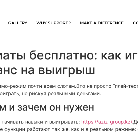
GALLERY
WHY SUPPORT?
MAKE A DIFFERENCE
C
аты бесплатно: как иг
анс на выигрыш
емо‑режим почти всем слотам.Это не просто “плей‑тест
оиграть, не рискуя реальными деньгами.
м и зачем он нужен
тачивать навыки и выигрывать:
https://aziz-group.kz/
.Д
е функции работают так же, как и в реальном режиме: