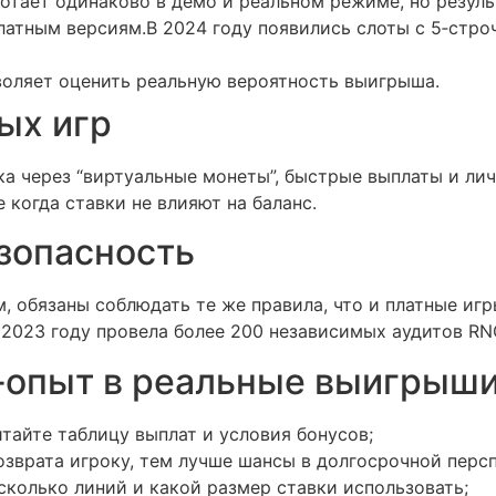
отает одинаково в демо и реальном режиме, но результ
платным версиям.В 2024 году появились слоты с 5‑стр
воляет оценить реальную вероятность выигрыша.
ых игр
а через “виртуальные монеты”, быстрые выплаты и ли
 когда ставки не влияют на баланс.
зопасность
 обязаны соблюдать те же правила, что и платные игр
 2023 году провела более 200 независимых аудитов RN
‑опыт в реальные выигрыш
тайте таблицу выплат и условия бонусов;
озврата игроку, тем лучше шансы в долгосрочной персп
сколько линий и какой размер ставки использовать;