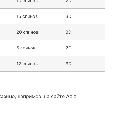
10 спинов
2D
15 спинов
3D
20 спинов
3D
5 спинов
2D
12 спинов
3D
азино, например, на сайте Aziz