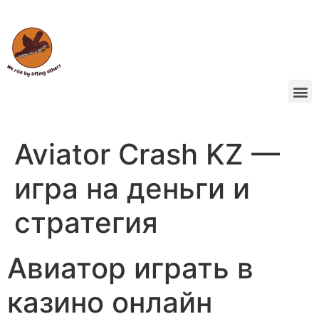
Aviator Crash KZ —
игра на деньги и
стратегия
Авиатор играть в
казино онлайн