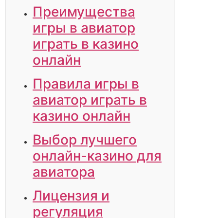
Преимущества
игры в авиатор
играть в казино
онлайн
Правила игры в
авиатор играть в
казино онлайн
Выбор лучшего
онлайн-казино для
авиатора
Лицензия и
регуляция