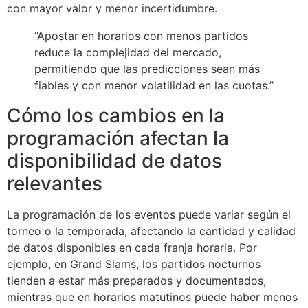
con mayor valor y menor incertidumbre.
“Apostar en horarios con menos partidos
reduce la complejidad del mercado,
permitiendo que las predicciones sean más
fiables y con menor volatilidad en las cuotas.”
Cómo los cambios en la
programación afectan la
disponibilidad de datos
relevantes
La programación de los eventos puede variar según el
torneo o la temporada, afectando la cantidad y calidad
de datos disponibles en cada franja horaria. Por
ejemplo, en Grand Slams, los partidos nocturnos
tienden a estar más preparados y documentados,
mientras que en horarios matutinos puede haber menos