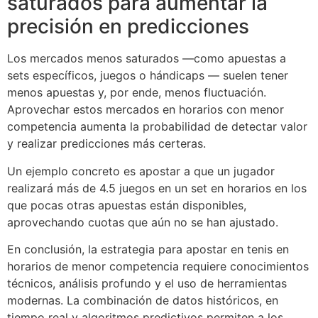
saturados para aumentar la
precisión en predicciones
Los mercados menos saturados —como apuestas a
sets específicos, juegos o hándicaps — suelen tener
menos apuestas y, por ende, menos fluctuación.
Aprovechar estos mercados en horarios con menor
competencia aumenta la probabilidad de detectar valor
y realizar predicciones más certeras.
Un ejemplo concreto es apostar a que un jugador
realizará más de 4.5 juegos en un set en horarios en los
que pocas otras apuestas están disponibles,
aprovechando cuotas que aún no se han ajustado.
En conclusión, la estrategia para apostar en tenis en
horarios de menor competencia requiere conocimientos
técnicos, análisis profundo y el uso de herramientas
modernas. La combinación de datos históricos, en
tiempo real y algoritmos predictivos permiten a los