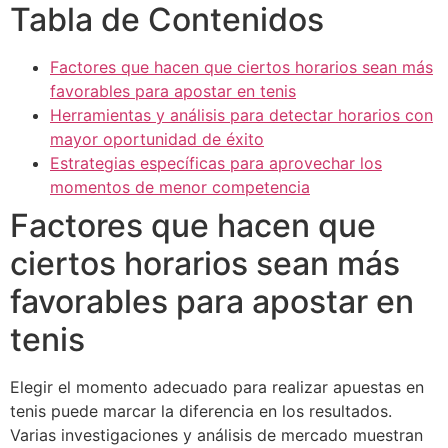
Tabla de Contenidos
Factores que hacen que ciertos horarios sean más
favorables para apostar en tenis
Herramientas y análisis para detectar horarios con
mayor oportunidad de éxito
Estrategias específicas para aprovechar los
momentos de menor competencia
Factores que hacen que
ciertos horarios sean más
favorables para apostar en
tenis
Elegir el momento adecuado para realizar apuestas en
tenis puede marcar la diferencia en los resultados.
Varias investigaciones y análisis de mercado muestran