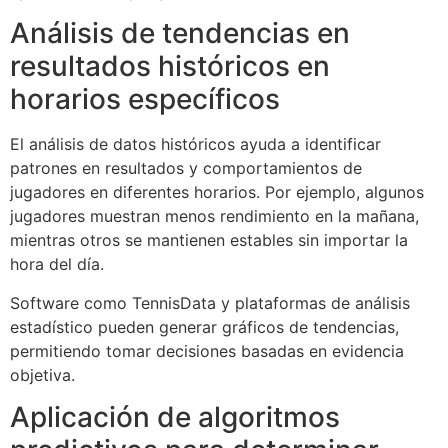
Análisis de tendencias en
resultados históricos en
horarios específicos
El análisis de datos históricos ayuda a identificar
patrones en resultados y comportamientos de
jugadores en diferentes horarios. Por ejemplo, algunos
jugadores muestran menos rendimiento en la mañana,
mientras otros se mantienen estables sin importar la
hora del día.
Software como TennisData y plataformas de análisis
estadístico pueden generar gráficos de tendencias,
permitiendo tomar decisiones basadas en evidencia
objetiva.
Aplicación de algoritmos