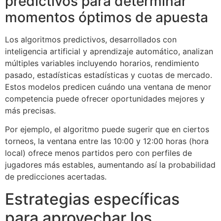
predictivos para determinar
momentos óptimos de apuesta
Los algoritmos predictivos, desarrollados con
inteligencia artificial y aprendizaje automático, analizan
múltiples variables incluyendo horarios, rendimiento
pasado, estadísticas estadísticas y cuotas de mercado.
Estos modelos predicen cuándo una ventana de menor
competencia puede ofrecer oportunidades mejores y
más precisas.
Por ejemplo, el algoritmo puede sugerir que en ciertos
torneos, la ventana entre las 10:00 y 12:00 horas (hora
local) ofrece menos partidos pero con perfiles de
jugadores más estables, aumentando así la probabilidad
de predicciones acertadas.
Estrategias específicas
para aprovechar los