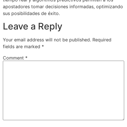
apostadores tomar decisiones informadas, optimizando
sus posibilidades de éxito.
Leave a Reply
Your email address will not be published.
Required
fields are marked
*
Comment
*