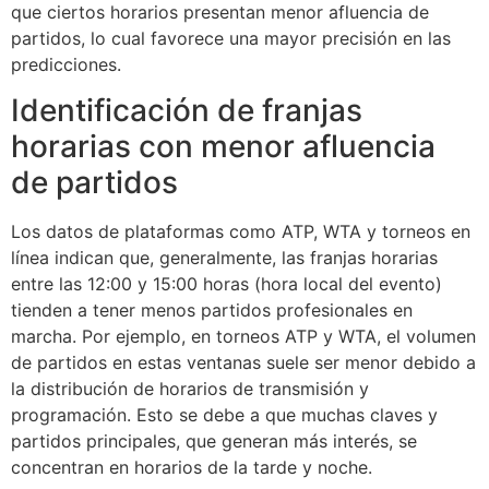
que ciertos horarios presentan menor afluencia de
partidos, lo cual favorece una mayor precisión en las
predicciones.
Identificación de franjas
horarias con menor afluencia
de partidos
Los datos de plataformas como ATP, WTA y torneos en
línea indican que, generalmente, las franjas horarias
entre las 12:00 y 15:00 horas (hora local del evento)
tienden a tener menos partidos profesionales en
marcha. Por ejemplo, en torneos ATP y WTA, el volumen
de partidos en estas ventanas suele ser menor debido a
la distribución de horarios de transmisión y
programación. Esto se debe a que muchas claves y
partidos principales, que generan más interés, se
concentran en horarios de la tarde y noche.