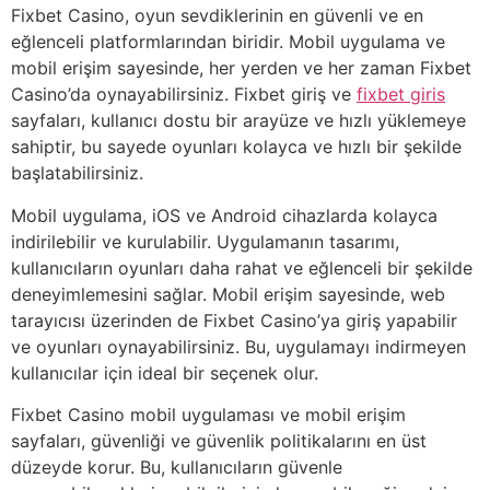
Fixbet Casino, oyun sevdiklerinin en güvenli ve en
eğlenceli platformlarından biridir. Mobil uygulama ve
mobil erişim sayesinde, her yerden ve her zaman Fixbet
Casino’da oynayabilirsiniz. Fixbet giriş ve
fixbet giris
sayfaları, kullanıcı dostu bir arayüze ve hızlı yüklemeye
sahiptir, bu sayede oyunları kolayca ve hızlı bir şekilde
başlatabilirsiniz.
Mobil uygulama, iOS ve Android cihazlarda kolayca
indirilebilir ve kurulabilir. Uygulamanın tasarımı,
kullanıcıların oyunları daha rahat ve eğlenceli bir şekilde
deneyimlemesini sağlar. Mobil erişim sayesinde, web
tarayıcısı üzerinden de Fixbet Casino’ya giriş yapabilir
ve oyunları oynayabilirsiniz. Bu, uygulamayı indirmeyen
kullanıcılar için ideal bir seçenek olur.
Fixbet Casino mobil uygulaması ve mobil erişim
sayfaları, güvenliği ve güvenlik politikalarını en üst
düzeyde korur. Bu, kullanıcıların güvenle