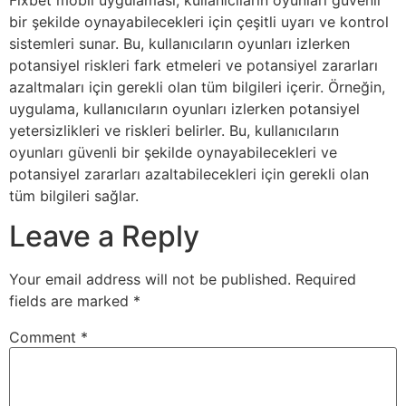
Fixbet mobil uygulaması, kullanıcıların oyunları güvenli
bir şekilde oynayabilecekleri için çeşitli uyarı ve kontrol
sistemleri sunar. Bu, kullanıcıların oyunları izlerken
potansiyel riskleri fark etmeleri ve potansiyel zararları
azaltmaları için gerekli olan tüm bilgileri içerir. Örneğin,
uygulama, kullanıcıların oyunları izlerken potansiyel
yetersizlikleri ve riskleri belirler. Bu, kullanıcıların
oyunları güvenli bir şekilde oynayabilecekleri ve
potansiyel zararları azaltabilecekleri için gerekli olan
tüm bilgileri sağlar.
Leave a Reply
Your email address will not be published.
Required
fields are marked
*
Comment
*