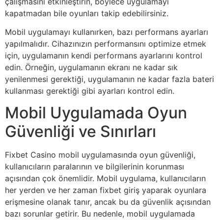
çalışmasını etkinleştirin, böylece uygulamayı
kapatmadan bile oyunları takip edebilirsiniz.
Mobil uygulamayı kullanırken, bazı performans ayarları
yapılmalıdır. Cihazınızın performansını optimize etmek
için, uygulamanın kendi performans ayarlarını kontrol
edin. Örneğin, uygulamanın ekranı ne kadar sık
yenilenmesi gerektiği, uygulamanın ne kadar fazla bateri
kullanması gerektiği gibi ayarları kontrol edin.
Mobil Uygulamada Oyun
Güvenliği ve Sınırları
Fixbet Casino mobil uygulamasında oyun güvenliği,
kullanıcıların paralarının ve bilgilerinin korunması
açısından çok önemlidir. Mobil uygulama, kullanıcıların
her yerden ve her zaman fixbet giriş yaparak oyunlara
erişmesine olanak tanır, ancak bu da güvenlik açısından
bazı sorunlar getirir. Bu nedenle, mobil uygulamada