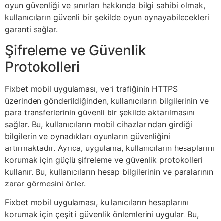
oyun güvenliği ve sınırları hakkında bilgi sahibi olmak,
kullanıcıların güvenli bir şekilde oyun oynayabilecekleri
garanti sağlar.
Şifreleme ve Güvenlik
Protokolleri
Fixbet mobil uygulaması, veri trafiğinin HTTPS
üzerinden gönderildiğinden, kullanıcıların bilgilerinin ve
para transferlerinin güvenli bir şekilde aktarılmasını
sağlar. Bu, kullanıcıların mobil cihazlarından girdiği
bilgilerin ve oynadıkları oyunların güvenliğini
artırmaktadır. Ayrıca, uygulama, kullanıcıların hesaplarını
korumak için güçlü şifreleme ve güvenlik protokolleri
kullanır. Bu, kullanıcıların hesap bilgilerinin ve paralarının
zarar görmesini önler.
Fixbet mobil uygulaması, kullanıcıların hesaplarını
korumak için çeşitli güvenlik önlemlerini uygular. Bu,