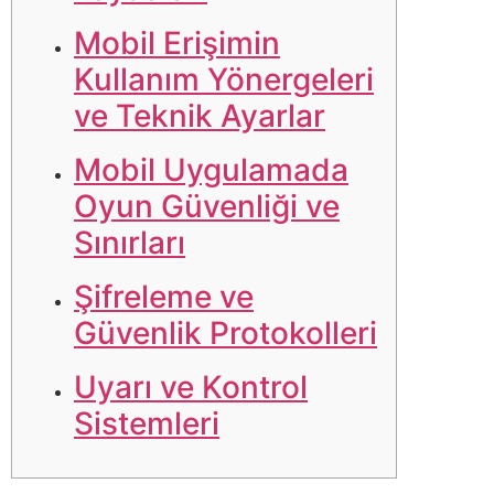
Mobil Erişimin
Kullanım Yönergeleri
ve Teknik Ayarlar
Mobil Uygulamada
Oyun Güvenliği ve
Sınırları
Şifreleme ve
Güvenlik Protokolleri
Uyarı ve Kontrol
Sistemleri