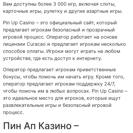
Вам доступны более 3 000 игр, включая слоты,
карточные игры, рулетку и другие азартные игры.
Pin Up Casino – это официальный сайт, который
предлагает игрокам безопасный и прозрачный
игровой процесс. Оператор работает на основе
лицензии Curacao и предлагает игрокам несколько
способов оплаты. Игроки могут играть на любом
устройстве, где есть доступ к интернету.
Оператор предлагает игрокам приветственные
бонусы, чтобы помочь им начать игру. Кроме того,
оператор предлагает игрокам поддержку 24/7,
чтобы помочь им в любых вопросах. Pin Up Casino –
это идеальное место для игроков, которые ищут
развлекательные игры и безопасный игровой
процесс.
Пин Ап Казино –