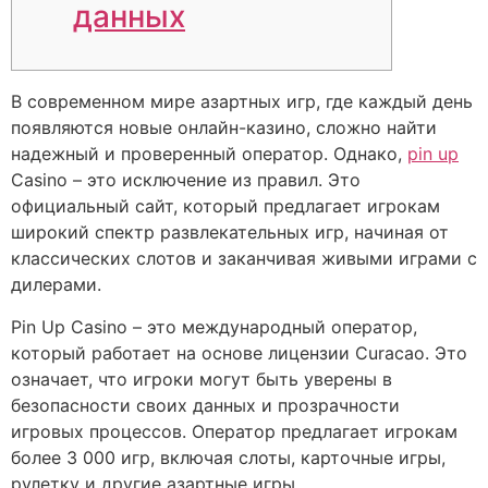
данных
В современном мире азартных игр, где каждый день
появляются новые онлайн-казино, сложно найти
надежный и проверенный оператор. Однако,
pin up
Casino – это исключение из правил. Это
официальный сайт, который предлагает игрокам
широкий спектр развлекательных игр, начиная от
классических слотов и заканчивая живыми играми с
дилерами.
Pin Up Casino – это международный оператор,
который работает на основе лицензии Curacao. Это
означает, что игроки могут быть уверены в
безопасности своих данных и прозрачности
игровых процессов. Оператор предлагает игрокам
более 3 000 игр, включая слоты, карточные игры,
рулетку и другие азартные игры.