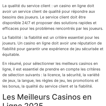
La qualité du service client : un casino en ligne doit
avoir un service client de qualité pour répondre aux
besoins des joueurs. Le service client doit être
disponible 24/7 et proposer des solutions rapides et
efficaces pour les problèmes rencontrés par les joueurs.
La fiabilité : la fiabilité est un critère essentiel pour les
joueurs. Un casino en ligne doit avoir une réputation de
fiabilité pour garantir une expérience de jeu sécurisée et
équitable.
En résumé, pour sélectionner les meilleurs casinos en
ligne, il est essentiel de prendre en compte les critères
de sélection suivants : la licence, la sécurité, la variété
de jeux, la langue, les règles de jeu, les promotions et
les bonus, la qualité du service client et la fiabilité.
Les Meilleurs Casinos en
Ligne 2025