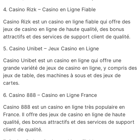
4. Casino Rizk – Casino en Ligne Fiable
Casino Rizk est un casino en ligne fiable qui offre des
jeux de casino en ligne de haute qualité, des bonus
attractifs et des services de support client de qualité.
5. Casino Unibet – Jeux Casino en Ligne
Casino Unibet est un casino en ligne qui offre une
grande variété de jeux de casino en ligne, y compris des
jeux de table, des machines à sous et des jeux de
cartes.
6. Casino 888 – Casino en Ligne France
Casino 888 est un casino en ligne très populaire en
France. Il offre des jeux de casino en ligne de haute
qualité, des bonus attractifs et des services de support
client de qualité.