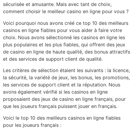
sécurisée et amusante. Mais avec tant de choix,
comment choisir le meilleur casino en ligne pour vous ?
Voici pourquoi nous avons créé ce top 10 des meilleurs
casinos en ligne fiables pour vous aider à faire votre
choix. Nous avons sélectionné les casinos en ligne les
plus populaires et les plus fiables, qui offrent des jeux
de casino en ligne de haute qualité, des bonus attractifs
et des services de support client de qualité.
Les critères de sélection étaient les suivants : la licence,
la sécurité, la variété de jeux, les bonus, les promotions,
les services de support client et la réputation. Nous
avons également vérifié si les casinos en ligne
proposaient des jeux de casino en ligne français, pour
que les joueurs français puissent jouer en français.
Voici le top 10 des meilleurs casinos en ligne fiables
pour les joueurs français :