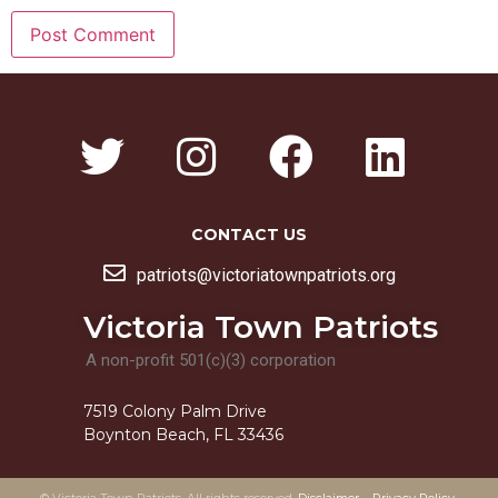
CONTACT US
patriots@victoriatownpatriots.org
Victoria Town Patriots
A non-profit 501(c)(3) corporation
7519 Colony Palm Drive
Boynton Beach, FL 33436