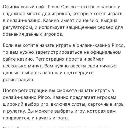
Официальный сайт Pinco Casino – это безопасное и
надежное место для игроков, которые хотят играть
в онлайн-казино. Казино имеет лицензию, выдана
регулятором, и использует защищенный сервер для
хранения данных игроков.
Если вы хотите начать играть в онлайн-казино Pinco,
то вам нужно зарегистрироваться на официальном
сайте казино. Регистрация проста и займет
несколько минут. Вам нужно ввести свои личные
данные, выбрать пароль и подтвердить
регистрацию.
После регистрации вы сможете начать играть в
онлайн-казино Pinco. Казино предлагает игрокам
широкий выбор игр, включая слоты, карточные игры
и рулетку. Вы можете выбрать игру, которая вам
понравится, и начать играть.