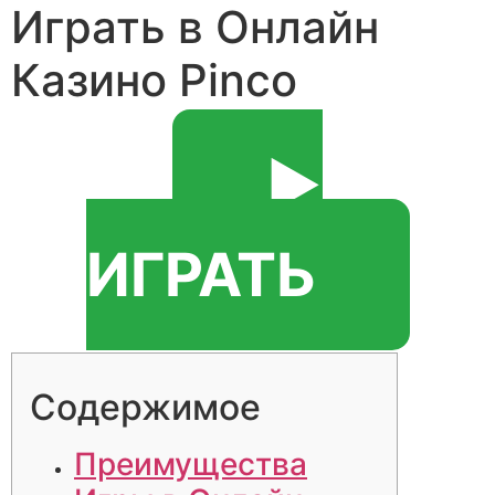
Играть в Онлайн
Казино Pinco
▶️
ИГРАТЬ
Содержимое
Преимущества