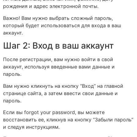
рождения и адрес электронной почты.
Важно! Вам нужно выбрать сложный пароль,
который будет использоваться для входа в ваш
аккаунт.
Шаг 2: Вход в ваш аккаунт
После регистрации, вам нужно войти в свой
аккаунт, используя введенные вами данные и
пароль.
Вам нужно кликнуть на кнопку “Вход” на главной
странице сайта, а затем ввести свои данные и
пароль.
Если вы forgot your password, вы можете
восстановить ее, кликнув на кнопку “Забыли пароль”
и следуя инструкциям.