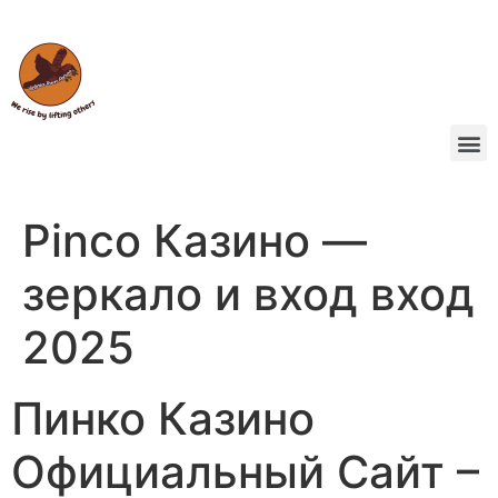
Pinco Казино —
зеркало и вход вход
2025
Пинко Казино
Официальный Сайт –