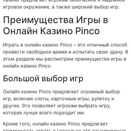
игровое окружение, а также широкий выбор игр.
Преимущества Игры в
Онлайн Казино Pinco
Играть в онлайн казино Pinco – это отличный способ
провести свободное время и испытать свою удачу. В
этом разделе мы рассмотрим преимущества игры в
онлайн казино Pinco.
Большой выбор игр
Онлайн казино Pinco предлагает огромный выбор
игр, включая слоты, карточные игры, рулетку и
другие. Это позволяет игрокам выбрать игру,
которая лучше всего подходит им.
Кроме того, онлайн казино Pinco предлагает
возможность играть в несколько игр одновременно,