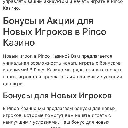
управлять вашим аккаунтом и начать играть в Pinco
Казино.
Бонусы и Акции для
Новых Игроков в Pinco
Казино
Новый игрок в Pinco Казино? Вам предлагается
уникальная возможность начать играть с бонусами
и акциями! В Pinco Казино мы рады приветствовать
новых игроков и предлагать им наилучшие условия
для игры.
Бонусы для Новых Игроков
В Pinco Казино мы предлагаем бонусы для новых
игроков, которые помогут вам начать играть с
наилучшими условиями. Наш бонус для новых