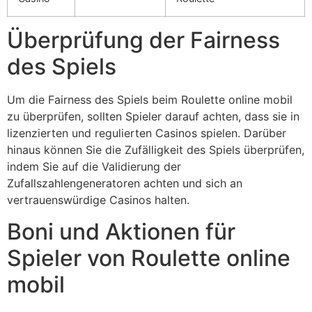
Überprüfung der Fairness
des Spiels
Um die Fairness des Spiels beim Roulette online mobil
zu überprüfen, sollten Spieler darauf achten, dass sie in
lizenzierten und regulierten Casinos spielen. Darüber
hinaus können Sie die Zufälligkeit des Spiels überprüfen,
indem Sie auf die Validierung der
Zufallszahlengeneratoren achten und sich an
vertrauenswürdige Casinos halten.
Boni und Aktionen für
Spieler von Roulette online
mobil