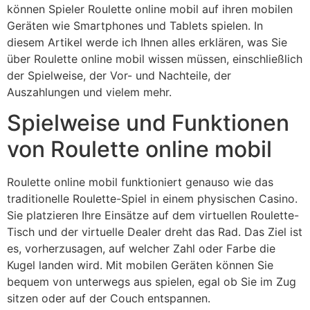
können Spieler Roulette online mobil auf ihren mobilen
Geräten wie Smartphones und Tablets spielen. In
diesem Artikel werde ich Ihnen alles
erklären, was Sie
über Roulette online mobil wissen müssen, einschließlich
der Spielweise, der Vor- und Nachteile, der
Auszahlungen und vielem mehr.
Spielweise und Funktionen
von Roulette online mobil
Roulette online mobil funktioniert genauso wie das
traditionelle Roulette-Spiel in einem physischen Casino.
Sie platzieren Ihre Einsätze auf dem virtuellen Roulette-
Tisch und der virtuelle Dealer dreht das Rad. Das Ziel ist
es, vorherzusagen, auf welcher Zahl oder Farbe die
Kugel landen wird. Mit mobilen Geräten können Sie
bequem von unterwegs aus spielen, egal ob Sie im Zug
sitzen oder auf der Couch entspannen.