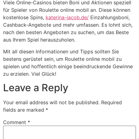
Viele Online-Casinos bieten Boni und Aktionen speziell
für Spieler von Roulette online mobil an. Diese können
kostenlose Spins,
katerina-jacob.de/
Einzahlungsboni,
Cashback-Angebote und mehr umfassen. Es lohnt sich,
nach den besten Angeboten zu suchen, um das Beste
aus Ihrem Spiel herauszuholen.
Mit all diesen Informationen und Tipps sollten Sie
bestens gerüstet sein, um Roulette online mobil zu
spielen und hoffentlich einige beeindruckende Gewinne
zu erzielen. Viel Glück!
Leave a Reply
Your email address will not be published.
Required
fields are marked
*
Comment
*