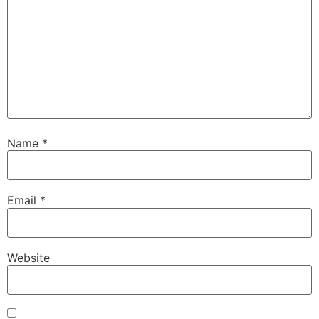
Name
*
Email
*
Website