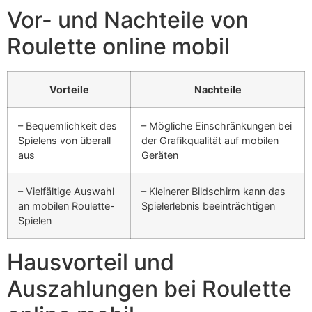
Vor- und Nachteile von
Roulette online mobil
Vorteile
Nachteile
– Bequemlichkeit des
– Mögliche Einschränkungen bei
Spielens von überall
der Grafikqualität auf mobilen
aus
Geräten
– Vielfältige Auswahl
– Kleinerer Bildschirm kann das
an mobilen Roulette-
Spielerlebnis beeinträchtigen
Spielen
Hausvorteil und
Auszahlungen bei Roulette