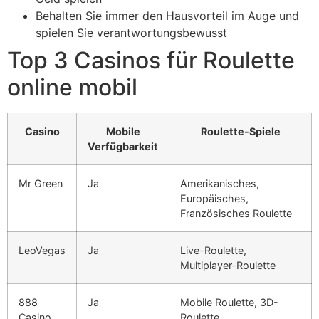
Behalten Sie immer den Hausvorteil im Auge und
spielen Sie verantwortungsbewusst
Top 3 Casinos für Roulette
online mobil
Casino
Mobile
Roulette-Spiele
Verfügbarkeit
Mr Green
Ja
Amerikanisches,
Europäisches,
Französisches Roulette
LeoVegas
Ja
Live-Roulette,
Multiplayer-Roulette
888
Ja
Mobile Roulette, 3D-
Casino
Roulette