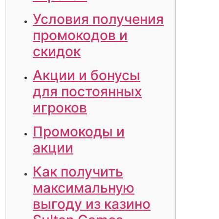
Условия получения
промокодов и
скидок
Акции и бонусы
для постоянных
игроков
Промокоды и
акции
Как получить
максимальную
выгоду из казино