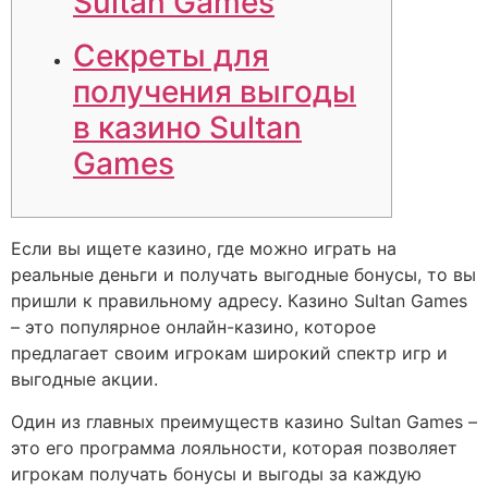
Sultan Games
Секреты для
получения выгоды
в казино Sultan
Games
Если вы ищете казино, где можно играть на
реальные деньги и получать выгодные бонусы, то вы
пришли к правильному адресу. Казино Sultan Games
– это популярное онлайн-казино, которое
предлагает своим игрокам широкий спектр игр и
выгодные акции.
Один из главных преимуществ казино Sultan Games –
это его программа лояльности, которая позволяет
игрокам получать бонусы и выгоды за каждую