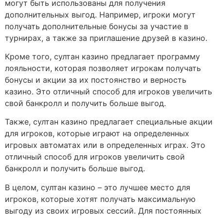
могут быть использованы для получения
дополнительных выгод. Например, игроки могут
получать дополнительные бонусы за участие в
турнирах, а также за приглашение друзей в казино.
Кроме того, султан казино предлагает программу
лояльности, которая позволяет игрокам получать
бонусы и акции за их постоянство и верность
казино. Это отличный способ для игроков увеличить
свой банкролл и получить больше выгод.
Также, султан казино предлагает специальные акции
для игроков, которые играют на определенных
игровых автоматах или в определенных играх. Это
отличный способ для игроков увеличить свой
банкролл и получить больше выгод.
В целом, султан казино – это лучшее место для
игроков, которые хотят получать максимальную
выгоду из своих игровых сессий. Для постоянных