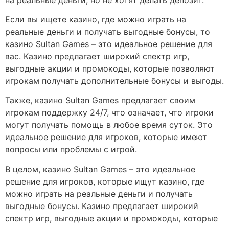
Если вы ищете казино, где можно играть на
реальные деньги и получать выгодные бонусы, то
казино Sultan Games – это идеальное решение для
вас. Казино предлагает широкий спектр игр,
выгодные акции и промокоды, которые позволяют
игрокам получать дополнительные бонусы и выгоды.
Также, казино Sultan Games предлагает своим
игрокам поддержку 24/7, что означает, что игроки
могут получать помощь в любое время суток. Это
идеальное решение для игроков, которые имеют
вопросы или проблемы с игрой.
В целом, казино Sultan Games – это идеальное
решение для игроков, которые ищут казино, где
можно играть на реальные деньги и получать
выгодные бонусы. Казино предлагает широкий
спектр игр, выгодные акции и промокоды, которые