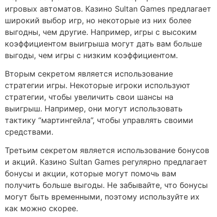
игровых автоматов. Казино Sultan Games предлагает
широкий выбор игр, но некоторые из них более
выгодны, чем другие. Например, игры с высоким
коэффициентом выигрыша могут дать вам больше
выгоды, чем игры с низким коэффициентом.
Вторым секретом является использование
стратегии игры. Некоторые игроки используют
стратегии, чтобы увеличить свои шансы на
выигрыш. Например, они могут использовать
тактику “мартингейла”, чтобы управлять своими
средствами.
Третьим секретом является использование бонусов
и акций. Казино Sultan Games регулярно предлагает
бонусы и акции, которые могут помочь вам
получить больше выгоды. Не забывайте, что бонусы
могут быть временными, поэтому используйте их
как можно скорее.