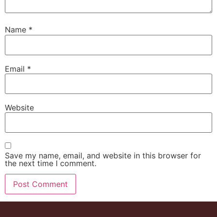
Name
*
Email
*
Website
Save my name, email, and website in this browser for
the next time I comment.