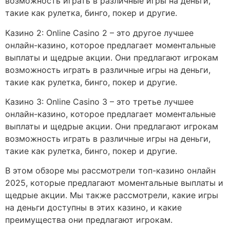
возможность играть в различные игры на деньги,
такие как рулетка, бинго, покер и другие.
Казино 2: Online Casino 2 – это другое лучшее
онлайн-казино, которое предлагает моментальные
выплаты и щедрые акции. Они предлагают игрокам
возможность играть в различные игры на деньги,
такие как рулетка, бинго, покер и другие.
Казино 3: Online Casino 3 – это третье лучшее
онлайн-казино, которое предлагает моментальные
выплаты и щедрые акции. Они предлагают игрокам
возможность играть в различные игры на деньги,
такие как рулетка, бинго, покер и другие.
В этом обзоре мы рассмотрели топ-казино онлайн
2025, которые предлагают моментальные выплаты и
щедрые акции. Мы также рассмотрели, какие игры
на деньги доступны в этих казино, и какие
преимущества они предлагают игрокам.