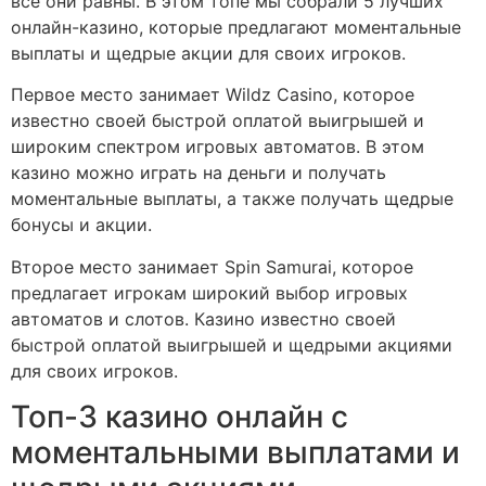
все они равны. В этом топе мы собрали 5 лучших
онлайн-казино, которые предлагают моментальные
выплаты и щедрые акции для своих игроков.
Первое место занимает Wildz Casino, которое
известно своей быстрой оплатой выигрышей и
широким спектром игровых автоматов. В этом
казино можно играть на деньги и получать
моментальные выплаты, а также получать щедрые
бонусы и акции.
Второе место занимает Spin Samurai, которое
предлагает игрокам широкий выбор игровых
автоматов и слотов. Казино известно своей
быстрой оплатой выигрышей и щедрыми акциями
для своих игроков.
Топ-3 казино онлайн с
моментальными выплатами и