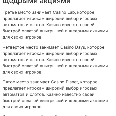
щедрыми акциями
Третье место занимает Casino Lab, которое
предлагает игрокам широкий выбор игровых
автоматов и слотов. Казино известно своей
быстрой оплатой выигрышей и щедрыми акциями
для своих игроков.
Четвертое место занимает Casino Days, которое
предлагает игрокам широкий выбор игровых
автоматов и слотов. Казино известно своей
быстрой оплатой выигрышей и щедрыми акциями
для своих игроков.
Пятое место занимает Casino Planet, которое
предлагает игрокам широкий выбор игровых
автоматов и слотов. Казино известно своей
быстрой оплатой выигрышей и щедрыми акциями
для своих игроков.