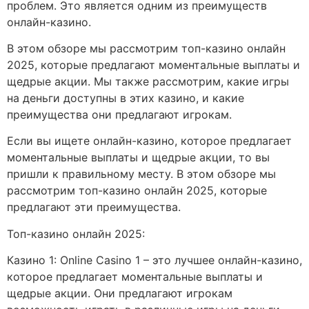
проблем. Это является одним из преимуществ
онлайн-казино.
В этом обзоре мы рассмотрим топ-казино онлайн
2025, которые предлагают моментальные выплаты и
щедрые акции. Мы также рассмотрим, какие игры
на деньги доступны в этих казино, и какие
преимущества они предлагают игрокам.
Если вы ищете онлайн-казино, которое предлагает
моментальные выплаты и щедрые акции, то вы
пришли к правильному месту. В этом обзоре мы
рассмотрим топ-казино онлайн 2025, которые
предлагают эти преимущества.
Топ-казино онлайн 2025:
Казино 1: Online Casino 1 – это лучшее онлайн-казино,
которое предлагает моментальные выплаты и
щедрые акции. Они предлагают игрокам