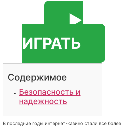
▶️
ИГРАТЬ
Содержимое
Безопасность и
надежность
В последние годы интернет-казино стали все более