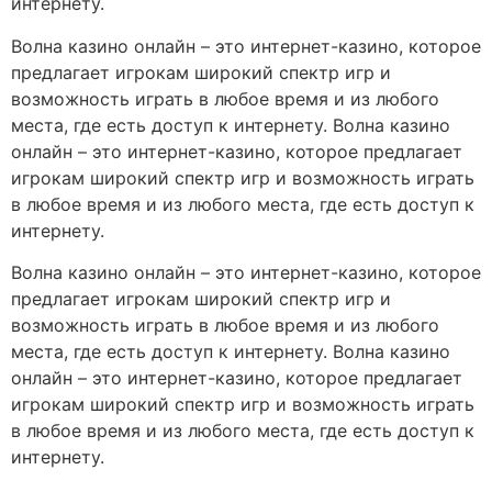
интернету.
Волна казино онлайн – это интернет-казино, которое
предлагает игрокам широкий спектр игр и
возможность играть в любое время и из любого
места, где есть доступ к интернету. Волна казино
онлайн – это интернет-казино, которое предлагает
игрокам широкий спектр игр и возможность играть
в любое время и из любого места, где есть доступ к
интернету.
Волна казино онлайн – это интернет-казино, которое
предлагает игрокам широкий спектр игр и
возможность играть в любое время и из любого
места, где есть доступ к интернету. Волна казино
онлайн – это интернет-казино, которое предлагает
игрокам широкий спектр игр и возможность играть
в любое время и из любого места, где есть доступ к
интернету.