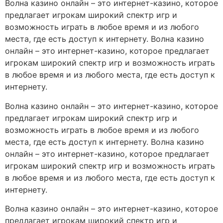
Волна казино онлайн – это интернет-казино, которое
предлагает игрокам широкий спектр игр и
возможность играть в любое время и из любого
места, где есть доступ к интернету. Волна казино
онлайн – это интернет-казино, которое предлагает
игрокам широкий спектр игр и возможность играть
в любое время и из любого места, где есть доступ к
интернету.
Волна казино онлайн – это интернет-казино, которое
предлагает игрокам широкий спектр игр и
возможность играть в любое время и из любого
места, где есть доступ к интернету. Волна казино
онлайн – это интернет-казино, которое предлагает
игрокам широкий спектр игр и возможность играть
в любое время и из любого места, где есть доступ к
интернету.
Волна казино онлайн – это интернет-казино, которое
предлагает игрокам широкий спектр игр и