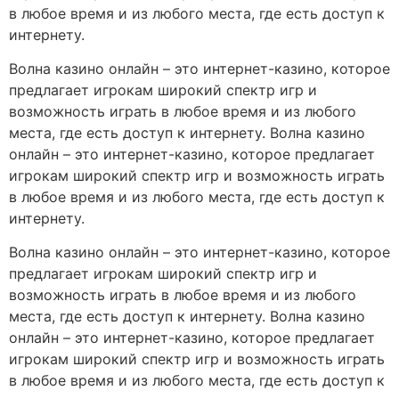
в любое время и из любого места, где есть доступ к
интернету.
Волна казино онлайн – это интернет-казино, которое
предлагает игрокам широкий спектр игр и
возможность играть в любое время и из любого
места, где есть доступ к интернету. Волна казино
онлайн – это интернет-казино, которое предлагает
игрокам широкий спектр игр и возможность играть
в любое время и из любого места, где есть доступ к
интернету.
Волна казино онлайн – это интернет-казино, которое
предлагает игрокам широкий спектр игр и
возможность играть в любое время и из любого
места, где есть доступ к интернету. Волна казино
онлайн – это интернет-казино, которое предлагает
игрокам широкий спектр игр и возможность играть
в любое время и из любого места, где есть доступ к